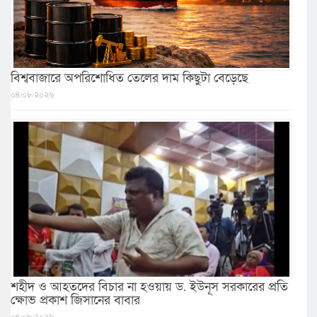
বিশ্ববাজারে অপরিশোধিত তেলের দাম কিছুটা বেড়েছে
০৪/০৮/২০২৬
শহীদ ও আহতদের বিচার না হওয়ায় ড. ইউনূস সরকারের প্রতি
ক্ষোভ প্রকাশ জিসানের বাবার