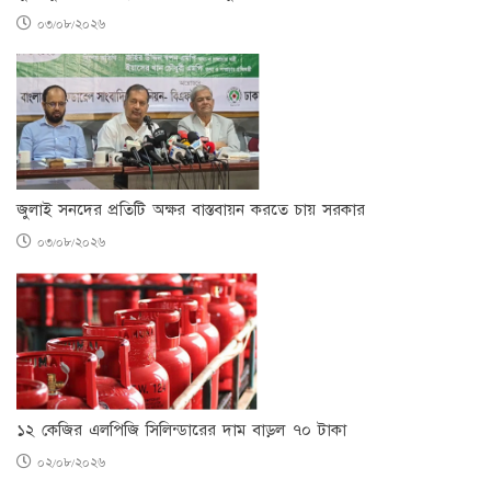
০৩/০৮/২০২৬
জুলাই সনদের প্রতিটি অক্ষর বাস্তবায়ন করতে চায় সরকার
০৩/০৮/২০২৬
১২ কেজির এলপিজি সিলিন্ডারের দাম বাড়ল ৭০ টাকা
০২/০৮/২০২৬