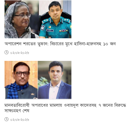
অপারেশন শরতের তুফান: বিচারের মুখে হাসিনা-হারুনসহ ১০ জন
০২/০৮/২০২৬
মানবতাবিরোধী অপরাধের মামলায় ওবায়দুল কাদেরসহ ৭ জনের বিরুদ্ধে
সাক্ষ্যগ্রহণ শেষ
০২/০৮/২০২৬