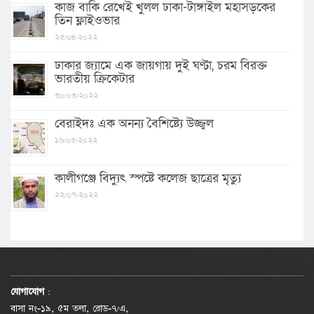
কাজ বাকি রেখেই খুলল ঢাকা-টাঙ্গাইল মহাসড়কের
তিন ফ্লাইওভার
২৫/০৪/২০২২
ঢাকার জ্যামে এক জায়গায় দুই ঘণ্টা, চরম বিরক্ত
ভারতীয় ক্রিকেটার
৩০/০৩/২০২২
বেরাইদঃ এক অনন্য বৈশিষ্ট্যে উজ্জ্বল
১৬/০৫/২০২২
কালীগঞ্জে বিদ্যুৎ স্পষ্টে কলেজ ছাত্রের মৃত্যু
২২/০৭/২০২২
যোগাযোগ
:
বাসা নং-১৯, ৫ম তলা, রোড-৭/এ,