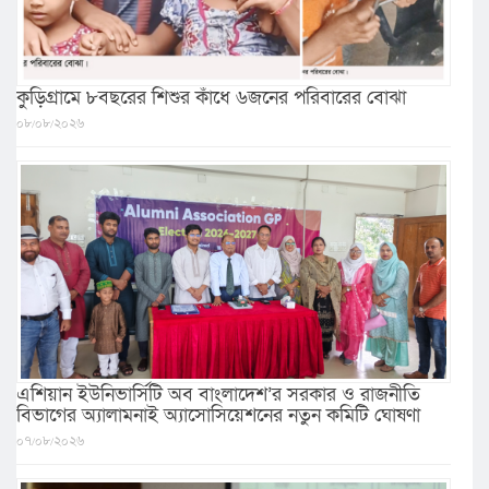
কুড়িগ্রামে ৮বছরের শিশুর কাঁধে ৬জনের পরিবারের বোঝা
০৮/০৮/২০২৬
এশিয়ান ইউনিভার্সিটি অব বাংলাদেশ’র সরকার ও রাজনীতি
বিভাগের অ্যালামনাই অ্যাসোসিয়েশনের নতুন কমিটি ঘোষণা
০৭/০৮/২০২৬