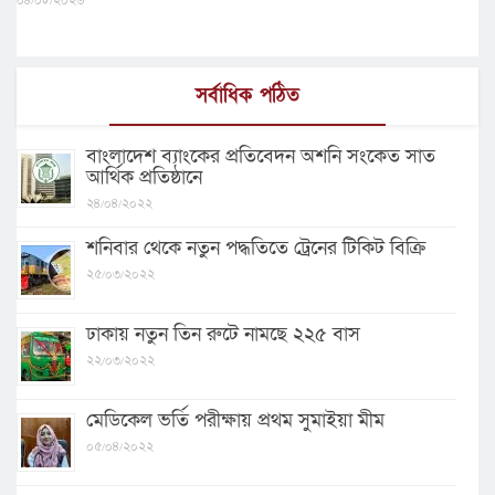
০৪/০৮/২০২৬
সর্বাধিক পঠিত
বাংলাদেশ ব্যাংকের প্রতিবেদন অশনি সংকেত সাত
আর্থিক প্রতিষ্ঠানে
২৪/০৪/২০২২
শনিবার থেকে নতুন পদ্ধতিতে ট্রেনের টিকিট বিক্রি
২৫/০৩/২০২২
ঢাকায় নতুন তিন রুটে নামছে ২২৫ বাস
২২/০৩/২০২২
মেডিকেল ভর্তি পরীক্ষায় প্রথম সুমাইয়া মীম
০৫/০৪/২০২২