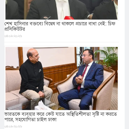
শেখ হাসিনার বক্তব্যে বিদ্বেষ না থাকলে প্রচারে বাধা নেই: চিফ
প্রসিকিউটর
০৪/০৮/২০২৬
ভারতকে ব্যবহার করে কেউ যাতে অস্থিতিশীলতা সৃষ্টি না করতে
পারে, সহযোগিতা চাইল ঢাকা
০৪/০৮/২০২৬