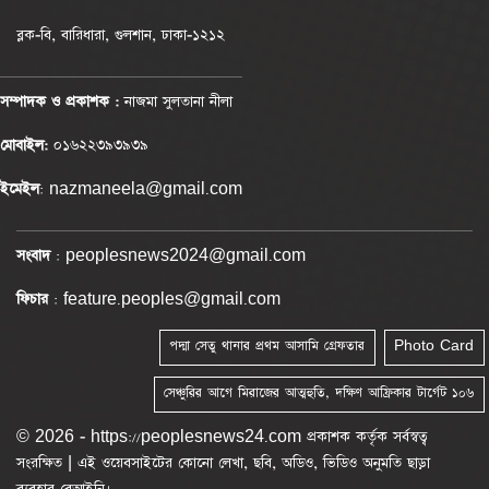
ব্লক-বি, বারিধারা, গুলশান, ঢাকা-১২১২
সম্পাদক ও প্রকাশক :
নাজমা সুলতানা নীলা
মোবাইল:
০১৬২২৩৯৩৯৩৯
ইমেইল
: nazmaneela@gmail.com
সংবাদ
: peoplesnews2024@gmail.com
ফিচার
: feature.peoples@gmail.com
পদ্মা সেতু থানার প্রথম আসামি গ্রেফতার
Photo Card
সেঞ্চুরির আগে মিরাজের আত্মহুতি, দক্ষিণ আফ্রিকার টার্গেট ১০৬
© 2026 - https://peoplesnews24.com প্রকাশক কর্তৃক সর্বস্বত্ব
সংরক্ষিত | এই ওয়েবসাইটের কোনো লেখা, ছবি, অডিও, ভিডিও অনুমতি ছাড়া