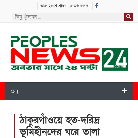
আজ ২৪শে শ্রাবণ, ১৪৩৩ বঙ্গাব্দ
মেনু
ঠাকুরগাঁওয়ে হত-দরিদ্র
ভূমিহীনদের ঘরে তালা