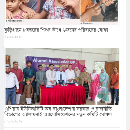
কুড়িগ্রামে ৮বছরের শিশুর কাঁধে ৬জনের পরিবারের বোঝা
০৮/০৮/২০২৬
এশিয়ান ইউনিভার্সিটি অব বাংলাদেশ’র সরকার ও রাজনীতি
বিভাগের অ্যালামনাই অ্যাসোসিয়েশনের নতুন কমিটি ঘোষণা
০৭/০৮/২০২৬