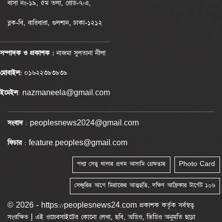
বাসা নং-১৯, ৫ম তলা, রোড-৭/এ,
ব্লক-বি, বারিধারা, গুলশান, ঢাকা-১২১২
সম্পাদক ও প্রকাশক :
নাজমা সুলতানা নীলা
মোবাইল:
০১৬২২৩৯৩৯৩৯
ইমেইল
: nazmaneela@gmail.com
সংবাদ
: peoplesnews2024@gmail.com
ফিচার
: feature.peoples@gmail.com
পদ্মা সেতু থানার প্রথম আসামি গ্রেফতার
Photo Card
সেঞ্চুরির আগে মিরাজের আত্মহুতি, দক্ষিণ আফ্রিকার টার্গেট ১০৬
© 2026 - https://peoplesnews24.com প্রকাশক কর্তৃক সর্বস্বত্ব
সংরক্ষিত | এই ওয়েবসাইটের কোনো লেখা, ছবি, অডিও, ভিডিও অনুমতি ছাড়া