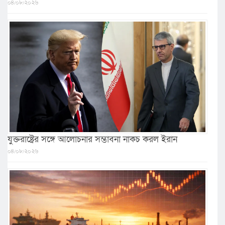
০৪/০৮/২০২৬
যুক্তরাষ্ট্রের সঙ্গে আলোচনার সম্ভাবনা নাকচ করল ইরান
০৪/০৮/২০২৬