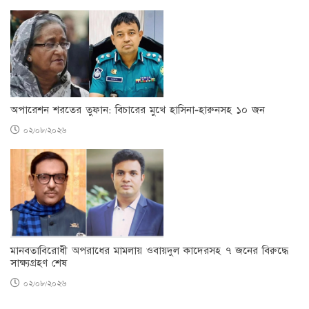
অপারেশন শরতের তুফান: বিচারের মুখে হাসিনা-হারুনসহ ১০ জন
০২/০৮/২০২৬
মানবতাবিরোধী অপরাধের মামলায় ওবায়দুল কাদেরসহ ৭ জনের বিরুদ্ধে
সাক্ষ্যগ্রহণ শেষ
০২/০৮/২০২৬