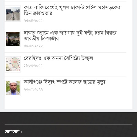
কাজ বাকি রেখেই খুলল ঢাকা-টাঙ্গাইল মহাসড়কের
তিন ফ্লাইওভার
২৫/০৪/২০২২
ঢাকার জ্যামে এক জায়গায় দুই ঘণ্টা, চরম বিরক্ত
ভারতীয় ক্রিকেটার
৩০/০৩/২০২২
বেরাইদঃ এক অনন্য বৈশিষ্ট্যে উজ্জ্বল
১৬/০৫/২০২২
কালীগঞ্জে বিদ্যুৎ স্পষ্টে কলেজ ছাত্রের মৃত্যু
২২/০৭/২০২২
যোগাযোগ
: