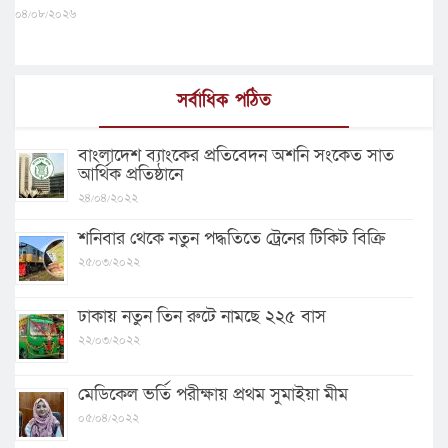
০৪/০৮/২০২৬
সর্বাধিক পঠিত
বাংলাদেশ ব্যাংকের প্রতিবেদন অশনি সংকেত সাত
আর্থিক প্রতিষ্ঠানে
২৪/০৪/২০২২
শনিবার থেকে নতুন পদ্ধতিতে ট্রেনের টিকিট বিক্রি
২৫/০৩/২০২২
ঢাকায় নতুন তিন রুটে নামছে ২২৫ বাস
২২/০৩/২০২২
মেডিকেল ভর্তি পরীক্ষায় প্রথম সুমাইয়া মীম
০৫/০৪/২০২২