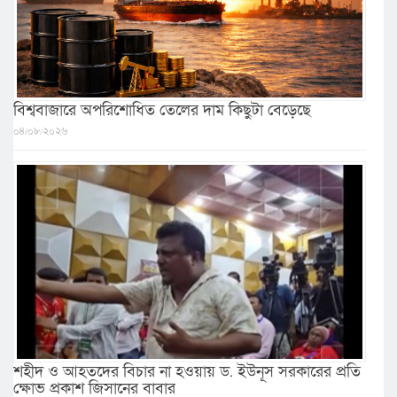
বিশ্ববাজারে অপরিশোধিত তেলের দাম কিছুটা বেড়েছে
০৪/০৮/২০২৬
শহীদ ও আহতদের বিচার না হওয়ায় ড. ইউনূস সরকারের প্রতি
ক্ষোভ প্রকাশ জিসানের বাবার