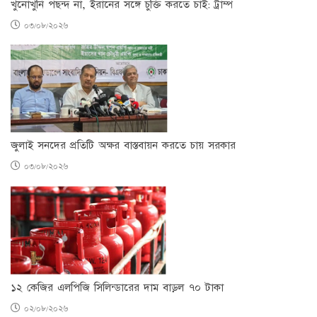
খুনোখুনি পছন্দ না, ইরানের সঙ্গে চুক্তি করতে চাই: ট্রাম্প
০৩/০৮/২০২৬
জুলাই সনদের প্রতিটি অক্ষর বাস্তবায়ন করতে চায় সরকার
০৩/০৮/২০২৬
১২ কেজির এলপিজি সিলিন্ডারের দাম বাড়ল ৭০ টাকা
০২/০৮/২০২৬