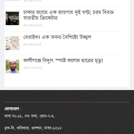
২৫/০৪/২০২২
ঢাকার জ্যামে এক জায়গায় দুই ঘণ্টা, চরম বিরক্ত
ভারতীয় ক্রিকেটার
৩০/০৩/২০২২
বেরাইদঃ এক অনন্য বৈশিষ্ট্যে উজ্জ্বল
১৬/০৫/২০২২
কালীগঞ্জে বিদ্যুৎ স্পষ্টে কলেজ ছাত্রের মৃত্যু
২২/০৭/২০২২
যোগাযোগ
:
বাসা নং-১৯, ৫ম তলা, রোড-৭/এ,
ব্লক-বি, বারিধারা, গুলশান, ঢাকা-১২১২