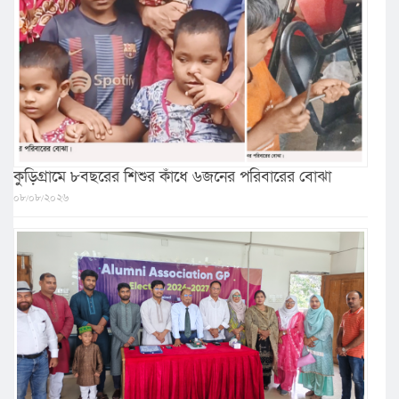
কুড়িগ্রামে ৮বছরের শিশুর কাঁধে ৬জনের পরিবারের বোঝা
০৮/০৮/২০২৬