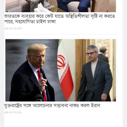
ভারতকে ব্যবহার করে কেউ যাতে অস্থিতিশীলতা সৃষ্টি না করতে
পারে, সহযোগিতা চাইল ঢাকা
০৪/০৮/২০২৬
যুক্তরাষ্ট্রের সঙ্গে আলোচনার সম্ভাবনা নাকচ করল ইরান
০৪/০৮/২০২৬