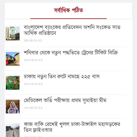
সর্বাধিক পঠিত
বাংলাদেশ ব্যাংকের প্রতিবেদন অশনি সংকেত সাত
আর্থিক প্রতিষ্ঠানে
২৪/০৪/২০২২
শনিবার থেকে নতুন পদ্ধতিতে ট্রেনের টিকিট বিক্রি
২৫/০৩/২০২২
ঢাকায় নতুন তিন রুটে নামছে ২২৫ বাস
২২/০৩/২০২২
মেডিকেল ভর্তি পরীক্ষায় প্রথম সুমাইয়া মীম
০৫/০৪/২০২২
কাজ বাকি রেখেই খুলল ঢাকা-টাঙ্গাইল মহাসড়কের
তিন ফ্লাইওভার