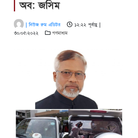
অব: জসিম
| নিউজ রুম এডিটর
১২:২২ পূর্বাহ্ণ |
৩০/০৫/২০২২
গণমাধ্যম