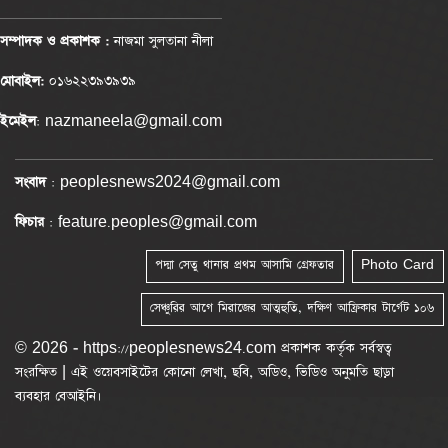
সম্পাদক ও প্রকাশক :
নাজমা সুলতানা নীলা
মোবাইল:
০১৬২২৩৯৩৯৩৯
ইমেইল
: nazmaneela@gmail.com
সংবাদ
: peoplesnews2024@gmail.com
ফিচার
: feature.peoples@gmail.com
পদ্মা সেতু থানার প্রথম আসামি গ্রেফতার
Photo Card
সেঞ্চুরির আগে মিরাজের আত্মহুতি, দক্ষিণ আফ্রিকার টার্গেট ১০৬
© 2026 - https://peoplesnews24.com প্রকাশক কর্তৃক সর্বস্বত্ব
সংরক্ষিত | এই ওয়েবসাইটের কোনো লেখা, ছবি, অডিও, ভিডিও অনুমতি ছাড়া
ব্যবহার বেআইনি।