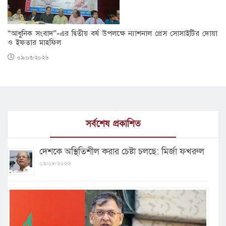
“আধুনিক সংবাদ”-এর দ্বিতীয় বর্ষ উপলক্ষে ন্যাশনাল প্রেস সোসাইটির দোয়া
ও ইফতার মাহফিল
০৯/০৩/২০২৬
সর্বশেষ প্রকাশিত
দেশকে অস্থিতিশীল করার চেষ্টা চলছে: মির্জা ফখরুল
০৯/০৮/২০২৬