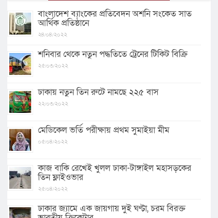
বাংলাদেশ ব্যাংকের প্রতিবেদন অশনি সংকেত সাত
আর্থিক প্রতিষ্ঠানে
২৪/০৪/২০২২
শনিবার থেকে নতুন পদ্ধতিতে ট্রেনের টিকিট বিক্রি
২৫/০৩/২০২২
ঢাকায় নতুন তিন রুটে নামছে ২২৫ বাস
২২/০৩/২০২২
মেডিকেল ভর্তি পরীক্ষায় প্রথম সুমাইয়া মীম
০৫/০৪/২০২২
কাজ বাকি রেখেই খুলল ঢাকা-টাঙ্গাইল মহাসড়কের
তিন ফ্লাইওভার
২৫/০৪/২০২২
ঢাকার জ্যামে এক জায়গায় দুই ঘণ্টা, চরম বিরক্ত
ভারতীয় ক্রিকেটার