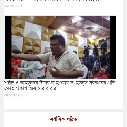
০৪/০৮/২০২৬
শহীদ ও আহতদের বিচার না হওয়ায় ড. ইউনূস সরকারের প্রতি
ক্ষোভ প্রকাশ জিসানের বাবার
০৪/০৮/২০২৬
সর্বাধিক পঠিত