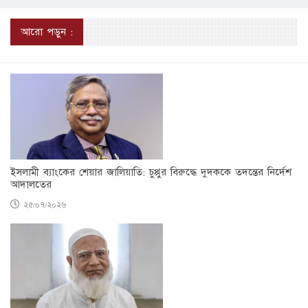
আরো পড়ুন :
ইসলামী ব্যাংকের শেয়ার জালিয়াতি: চুপ্পুর বিরুদ্ধে দুদককে তদন্তের নির্দেশ
আদালতের
২৫/০৭/২০২৬