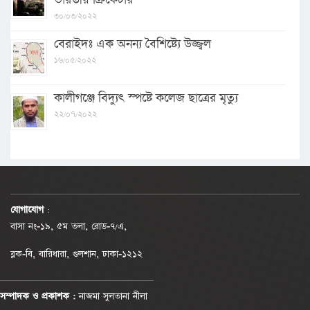
৩০/০৩/২০২২
বেরাইদঃ এক অনন্য বৈশিষ্ট্যে উজ্জ্বল
১৬/০৫/২০২২
কালীগঞ্জে বিদ্যুৎ স্পষ্টে কলেজ ছাত্রের মৃত্যু
২২/০৭/২০২২
যোগাযোগ
:
বাসা নং-১৯, ৫ম তলা, রোড-৭/এ,
ব্লক-বি, বারিধারা, গুলশান, ঢাকা-১২১২
সম্পাদক ও প্রকাশক :
নাজমা সুলতানা নীলা