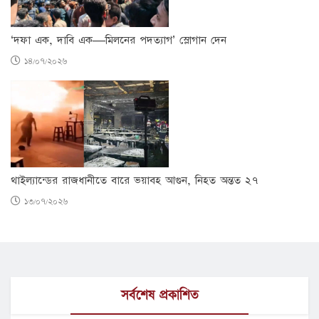
‘দফা এক, দাবি এক—মিলনের পদত্যাগ’ স্লোগান দেন
১৪/০৭/২০২৬
থাইল্যান্ডের রাজধানীতে বারে ভয়াবহ আগুন, নিহত অন্তত ২৭
১৩/০৭/২০২৬
সর্বশেষ প্রকাশিত