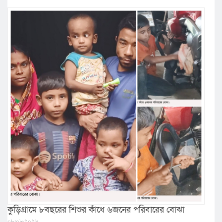
কুড়িগ্রামে ৮বছরের শিশুর কাঁধে ৬জনের পরিবারের বোঝা
০৮/০৮/২০২৬