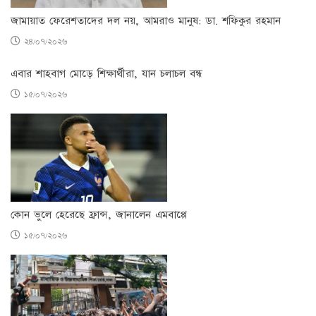
জামায়াত ফেরেশতাদের দল নয়, আমরাও মানুষ: ডা. শফিকুর রহমান
২৪/০৭/২০২৬
এবার শাহবাগ মোড়ে শিক্ষার্থীরা, যান চলাচল বন্ধ
১৫/০৭/২০২৬
কোন ভুলে হেরেছে ফ্রান্স, জানালেন এমবাপ্পে
১৫/০৭/২০২৬