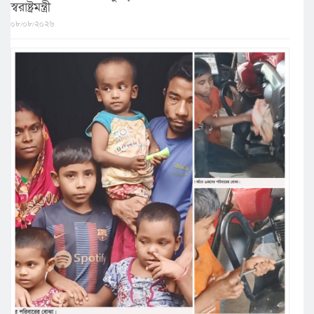
স্বরাষ্ট্রমন্ত্রী
০৮/০৮/২০২৬