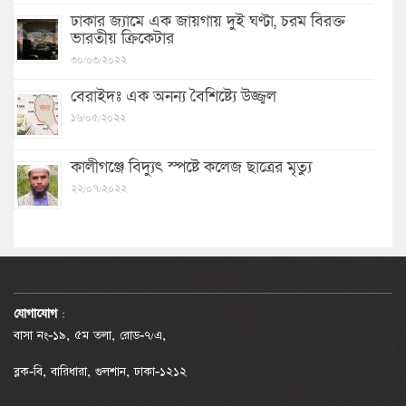
ঢাকার জ্যামে এক জায়গায় দুই ঘণ্টা, চরম বিরক্ত
ভারতীয় ক্রিকেটার
৩০/০৩/২০২২
বেরাইদঃ এক অনন্য বৈশিষ্ট্যে উজ্জ্বল
১৬/০৫/২০২২
কালীগঞ্জে বিদ্যুৎ স্পষ্টে কলেজ ছাত্রের মৃত্যু
২২/০৭/২০২২
যোগাযোগ
:
বাসা নং-১৯, ৫ম তলা, রোড-৭/এ,
ব্লক-বি, বারিধারা, গুলশান, ঢাকা-১২১২