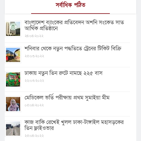
সর্বাধিক পঠিত
বাংলাদেশ ব্যাংকের প্রতিবেদন অশনি সংকেত সাত
আর্থিক প্রতিষ্ঠানে
২৪/০৪/২০২২
শনিবার থেকে নতুন পদ্ধতিতে ট্রেনের টিকিট বিক্রি
২৫/০৩/২০২২
ঢাকায় নতুন তিন রুটে নামছে ২২৫ বাস
২২/০৩/২০২২
মেডিকেল ভর্তি পরীক্ষায় প্রথম সুমাইয়া মীম
০৫/০৪/২০২২
কাজ বাকি রেখেই খুলল ঢাকা-টাঙ্গাইল মহাসড়কের
তিন ফ্লাইওভার
২৫/০৪/২০২২