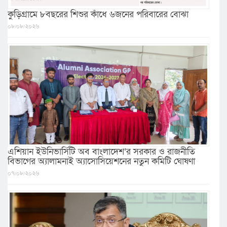
কুড়িগ্রামে ৮বছরের শিশুর কাঁধে ৬জনের পরিবারের বোঝা
০৮/০৮/২০২৬
এশিয়ান ইউনিভার্সিটি অব বাংলাদেশ’র সরকার ও রাজনীতি
বিভাগের অ্যালামনাই অ্যাসোসিয়েশনের নতুন কমিটি ঘোষণা
০৭/০৮/২০২৬