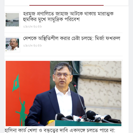
হরমুজ প্রণালিতে জাহাজ আটকে থাকায় মারাত্মক
হুমকির মুখে সামুদ্রিক পরিবেশ
০৯/০৮/২০২৬
দেশকে অস্থিতিশীল করার চেষ্টা চলছে: মির্জা ফখরুল
০৯/০৮/২০২৬
হাসিনা কার্ড খেলা ও বন্ধুত্বের দাবি একসঙ্গে চলতে পারে না: