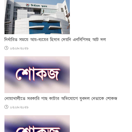
নির্ধারিত সময়ে আয়-ব্যয়ের হিসাব দেয়নি এনসিপিসহ আট দল
০৩/০৮/২০২৬
নোয়াখালীতে সরকারি গাছ কাটার অভিযোগে যুবদল নেতাকে শোকজ
০২/০৮/২০২৬