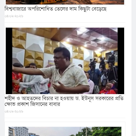
বিশ্ববাজারে অপরিশোধিত তেলের দাম কিছুটা বেড়েছে
০৪/০৮/২০২৬
শহীদ ও আহতদের বিচার না হওয়ায় ড. ইউনূস সরকারের প্রতি
ক্ষোভ প্রকাশ জিসানের বাবার
০৪/০৮/২০২৬