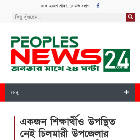
আজ ২৩শে শ্রাবণ, ১৪৩৩ বঙ্গাব্দ
মেনু
একজন শিক্ষার্থীও উপস্থিত
নেই চিলমারী উপজেলার