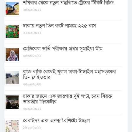
শনিবার থেকে নতুন পদ্ধতিতে ট্রেনের টিকিট বিক্রি
২৫/০৩/২০২২
ঢাকায় নতুন তিন রুটে নামছে ২২৫ বাস
২২/০৩/২০২২
মেডিকেল ভর্তি পরীক্ষায় প্রথম সুমাইয়া মীম
০৫/০৪/২০২২
কাজ বাকি রেখেই খুলল ঢাকা-টাঙ্গাইল মহাসড়কের
তিন ফ্লাইওভার
২৫/০৪/২০২২
ঢাকার জ্যামে এক জায়গায় দুই ঘণ্টা, চরম বিরক্ত
ভারতীয় ক্রিকেটার
৩০/০৩/২০২২
বেরাইদঃ এক অনন্য বৈশিষ্ট্যে উজ্জ্বল
১৬/০৫/২০২২