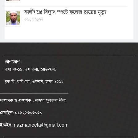
কালীগঞ্জে বিদ্যুৎ স্পষ্টে কলেজ ছাত্রের মৃত্যু
২২/০৭/২০২২
যোগাযোগ
:
বাসা নং-১৯, ৫ম তলা, রোড-৭/এ,
ব্লক-বি, বারিধারা, গুলশান, ঢাকা-১২১২
সম্পাদক ও প্রকাশক :
নাজমা সুলতানা নীলা
মোবাইল:
০১৬২২৩৯৩৯৩৯
ইমেইল
: nazmaneela@gmail.com