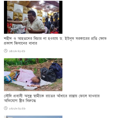
শহীদ ও আহতদের বিচার না হওয়ায় ড. ইউনূস সরকারের প্রতি ক্ষোভ
প্রকাশ জিসানের বাবার
০৪/০৮/২০২৬
সৌদি প্রবাসী অসুস্থ স্বামীকে রাতের আঁধারে রাস্তায় ফেলে যাওয়ার
অভিযোগ স্ত্রীর বিরুদ্ধে
০৩/০৮/২০২৬