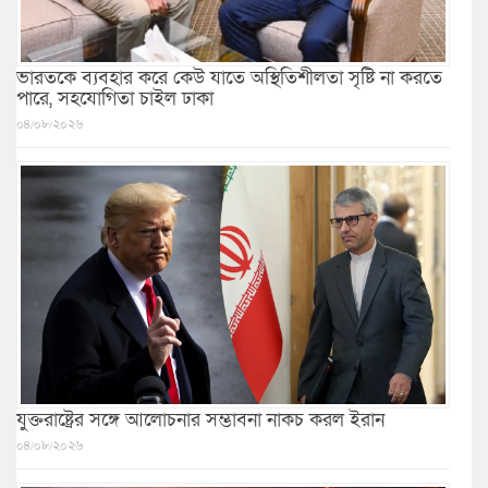
ভারতকে ব্যবহার করে কেউ যাতে অস্থিতিশীলতা সৃষ্টি না করতে
পারে, সহযোগিতা চাইল ঢাকা
০৪/০৮/২০২৬
যুক্তরাষ্ট্রের সঙ্গে আলোচনার সম্ভাবনা নাকচ করল ইরান
০৪/০৮/২০২৬