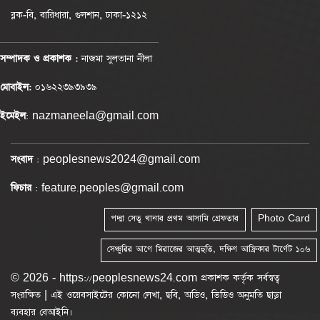
ব্লক-বি, বারিধারা, গুলশান, ঢাকা-১২১২
সম্পাদক ও প্রকাশক :
নাজমা সুলতানা নীলা
মোবাইল:
০১৬২২৩৯৩৯৩৯
ইমেইল
: nazmaneela@gmail.com
সংবাদ
: peoplesnews2024@gmail.com
ফিচার
: feature.peoples@gmail.com
পদ্মা সেতু থানার প্রথম আসামি গ্রেফতার
Photo Card
সেঞ্চুরির আগে মিরাজের আত্মহুতি, দক্ষিণ আফ্রিকার টার্গেট ১০৬
© 2026 - https://peoplesnews24.com প্রকাশক কর্তৃক সর্বস্বত্ব
সংরক্ষিত | এই ওয়েবসাইটের কোনো লেখা, ছবি, অডিও, ভিডিও অনুমতি ছাড়া
ব্যবহার বেআইনি।