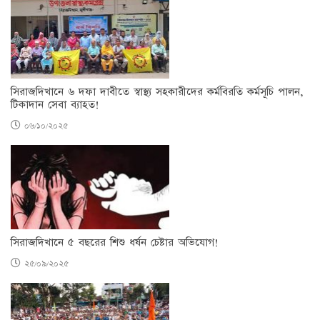
সিরাজদিখানে ৬ দফা দাবীতে স্বাস্থ্য সহকারীদের কর্মবিরতি কর্মসূচি পালন,
টিকাদান সেবা ব্যাহত!
০৬/১০/২০২৫
সিরাজদিখানে ৫ বছরের শিশু ধর্ষন চেষ্টার অভিযোগ!
২৫/০৯/২০২৫