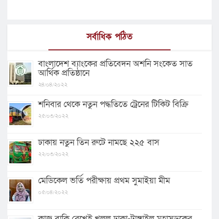
সর্বাধিক পঠিত
বাংলাদেশ ব্যাংকের প্রতিবেদন অশনি সংকেত সাত
আর্থিক প্রতিষ্ঠানে
২৪/০৪/২০২২
শনিবার থেকে নতুন পদ্ধতিতে ট্রেনের টিকিট বিক্রি
২৫/০৩/২০২২
ঢাকায় নতুন তিন রুটে নামছে ২২৫ বাস
২২/০৩/২০২২
মেডিকেল ভর্তি পরীক্ষায় প্রথম সুমাইয়া মীম
০৫/০৪/২০২২
কাজ বাকি রেখেই খুলল ঢাকা-টাঙ্গাইল মহাসড়কের