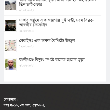
তিন ফ্লাইওভার
২৫/০৪/২০২২
ঢাকার জ্যামে এক জায়গায় দুই ঘণ্টা, চরম বিরক্ত
ভারতীয় ক্রিকেটার
৩০/০৩/২০২২
বেরাইদঃ এক অনন্য বৈশিষ্ট্যে উজ্জ্বল
১৬/০৫/২০২২
কালীগঞ্জে বিদ্যুৎ স্পষ্টে কলেজ ছাত্রের মৃত্যু
২২/০৭/২০২২
যোগাযোগ
:
বাসা নং-১৯, ৫ম তলা, রোড-৭/এ,