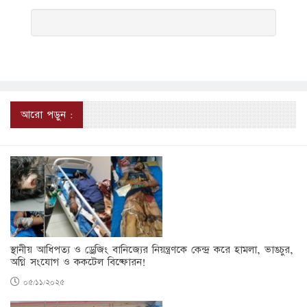
আরো পড়ুন :
স্থানীয় আধিপত্য ও ড্রেজিং বানিজ্যের নিয়ন্ত্রণকে কেন্দ্র করে হামলা, ভাঙচুর,
অগ্নি সংযোগ ও ককটেল বিষ্ফোরন!
০৫/১১/২০২৫