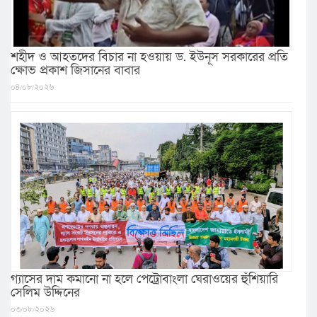
শহীদ ও আহতদের বিচার না হওয়ায় ড. ইউনূস সরকারের প্রতি
ক্ষোভ প্রকাশ জিসানের বাবার
০৪/০৮/২০২৬
গ্যাসের দাম কমানো না হলে পেট্রোবাংলা ঘেরাওয়ের হুঁশিয়ারি
সেলিম উদ্দিনের
০৩/০৮/২০২৬