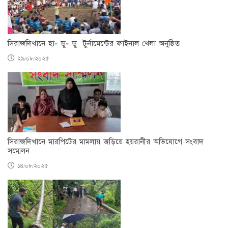
সিরাজদিখানে হা- ডু- ডু টুর্নামেন্টের ফাইনাল খেলা অনুষ্ঠিত
২৯/০৮/২০২৫
সিরাজদিখানে মারপিটের মামলায় জড়িয়ে হয়রানীর অভিযোগে সংবাদ
সম্মেলন
১৪/০৮/২০২৫