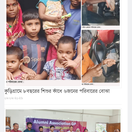
কুড়িগ্রামে ৮বছরের শিশুর কাঁধে ৬জনের পরিবারের বোঝা
০৮/০৮/২০২৬