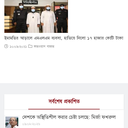
ইমামতির আড়ালে এমএলএম ব্যবসা, হাতিয়ে নিলো ১৭ হাজার কোটি টাকা
১০/০৯/২০২১
কারওয়ান বাজার
সর্বশেষ প্রকাশিত
দেশকে অস্থিতিশীল করার চেষ্টা চলছে: মির্জা ফখরুল
০৯/০৮/২০২৬