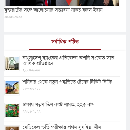
যুক্তরাষ্ট্রের সঙ্গে আলোচনার সম্ভাবনা নাকচ করল ইরান
০৪/০৮/২০২৬
সর্বাধিক পঠিত
বাংলাদেশ ব্যাংকের প্রতিবেদন অশনি সংকেত সাত
আর্থিক প্রতিষ্ঠানে
২৪/০৪/২০২২
শনিবার থেকে নতুন পদ্ধতিতে ট্রেনের টিকিট বিক্রি
২৫/০৩/২০২২
ঢাকায় নতুন তিন রুটে নামছে ২২৫ বাস
২২/০৩/২০২২
মেডিকেল ভর্তি পরীক্ষায় প্রথম সুমাইয়া মীম