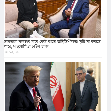
ভারতকে ব্যবহার করে কেউ যাতে অস্থিতিশীলতা সৃষ্টি না করতে
পারে, সহযোগিতা চাইল ঢাকা
০৪/০৮/২০২৬