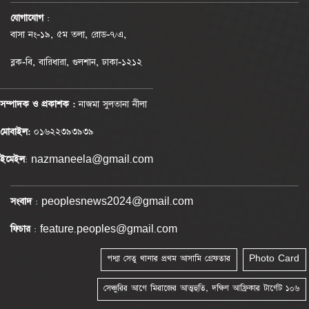
যোগাযোগ
:
বাসা নং-১৯, ৫ম তলা, রোড-৭/এ,
ব্লক-বি, বারিধারা, গুলশান, ঢাকা-১২১২
সম্পাদক ও প্রকাশক :
নাজমা সুলতানা নীলা
মোবাইল:
০১৬২২৩৯৩৯৩৯
ইমেইল
: nazmaneela@gmail.com
সংবাদ
: peoplesnews2024@gmail.com
ফিচার
: feature.peoples@gmail.com
পদ্মা সেতু থানার প্রথম আসামি গ্রেফতার
Photo Card
সেঞ্চুরির আগে মিরাজের আত্মহুতি, দক্ষিণ আফ্রিকার টার্গেট ১০৬