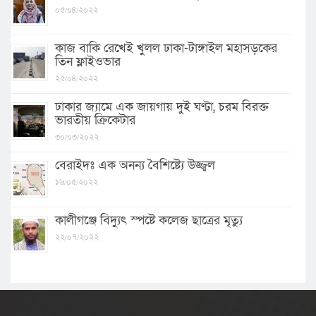
০৫/০৪/২০২২
কাজ বাকি রেখেই খুলল ঢাকা-টাঙ্গাইল মহাসড়কের
তিন ফ্লাইওভার
২৫/০৪/২০২২
ঢাকার জ্যামে এক জায়গায় দুই ঘণ্টা, চরম বিরক্ত
ভারতীয় ক্রিকেটার
৩০/০৩/২০২২
বেরাইদঃ এক অনন্য বৈশিষ্ট্যে উজ্জ্বল
১৬/০৫/২০২২
কালীগঞ্জে বিদ্যুৎ স্পষ্টে কলেজ ছাত্রের মৃত্যু
২২/০৭/২০২২