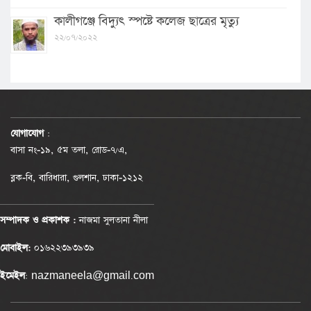
কালীগঞ্জে বিদ্যুৎ স্পষ্টে কলেজ ছাত্রের মৃত্যু
২২/০৭/২০২২
যোগাযোগ
:
বাসা নং-১৯, ৫ম তলা, রোড-৭/এ,
ব্লক-বি, বারিধারা, গুলশান, ঢাকা-১২১২
সম্পাদক ও প্রকাশক :
নাজমা সুলতানা নীলা
মোবাইল:
০১৬২২৩৯৩৯৩৯
ইমেইল
: nazmaneela@gmail.com