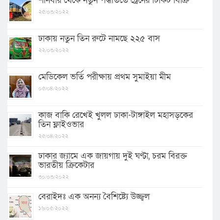
শনিবার থেকে নতুন পদ্ধতিতে ট্রেনের টিকিট বিক্রি
২৫/০৩/২০২২
ঢাকায় নতুন তিন রুটে নামছে ২২৫ বাস
২২/০৩/২০২২
মেডিকেল ভর্তি পরীক্ষায় প্রথম সুমাইয়া মীম
০৫/০৪/২০২২
কাজ বাকি রেখেই খুলল ঢাকা-টাঙ্গাইল মহাসড়কের
তিন ফ্লাইওভার
২৫/০৪/২০২২
ঢাকার জ্যামে এক জায়গায় দুই ঘণ্টা, চরম বিরক্ত
ভারতীয় ক্রিকেটার
৩০/০৩/২০২২
বেরাইদঃ এক অনন্য বৈশিষ্ট্যে উজ্জ্বল
১৬/০৫/২০২২