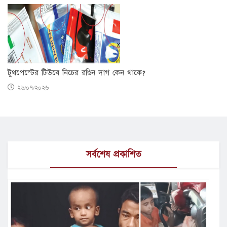
টুথপেস্টের টিউবে নিচের রঙিন দাগ কেন থাকে?
২৬/০৭/২০২৬
সর্বশেষ প্রকাশিত