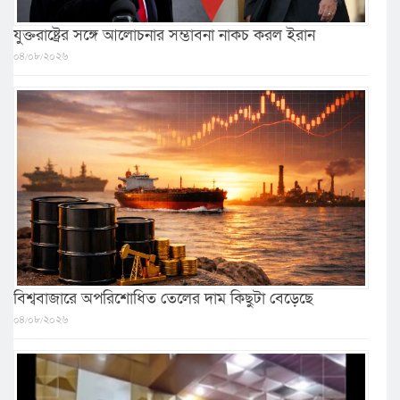
যুক্তরাষ্ট্রের সঙ্গে আলোচনার সম্ভাবনা নাকচ করল ইরান
০৪/০৮/২০২৬
বিশ্ববাজারে অপরিশোধিত তেলের দাম কিছুটা বেড়েছে
০৪/০৮/২০২৬