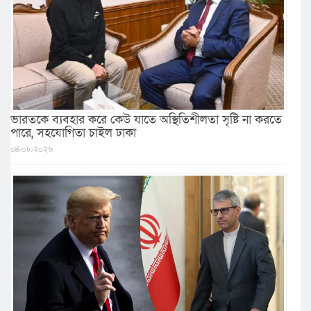
ভারতকে ব্যবহার করে কেউ যাতে অস্থিতিশীলতা সৃষ্টি না করতে
পারে, সহযোগিতা চাইল ঢাকা
০৪/০৮/২০২৬