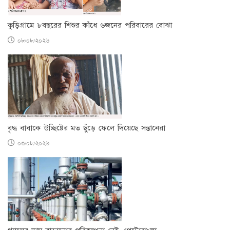
কুড়িগ্রামে ৮বছরের শিশুর কাঁধে ৬জনের পরিবারের বোঝা
০৮/০৮/২০২৬
বৃদ্ধ বাবাকে উচ্ছিষ্টের মত ছুঁড়ে ফেলে দিয়েছে সন্তানেরা
০৩/০৮/২০২৬