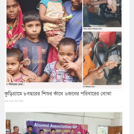
কুড়িগ্রামে ৮বছরের শিশুর কাঁধে ৬জনের পরিবারের বোঝা
০৮/০৮/২০২৬