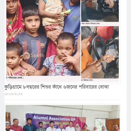
কুড়িগ্রামে ৮বছরের শিশুর কাঁধে ৬জনের পরিবারের বোঝা
০৮/০৮/২০২৬