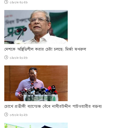
০৯/০৮/২০২৬
দেশকে অস্থিতিশীল করার চেষ্টা চলছে: মির্জা ফখরুল
০৯/০৮/২০২৬
চোখে প্রতীকী ব্যান্ডেজ বেঁধে নাসীরউদ্দীন পাটওয়ারীর বক্তব্য
০৩/০৮/২০২৬