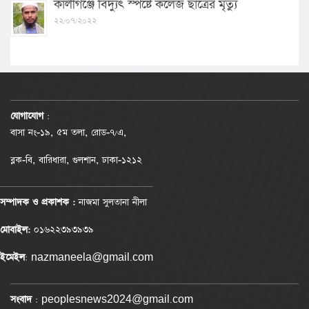
কালীগঞ্জে বিদ্যুৎ স্পষ্টে কলেজ ছাত্রের মৃত্যু
২২/০৭/২০২২
যোগাযোগ
:
বাসা নং-১৯, ৫ম তলা, রোড-৭/এ,
ব্লক-বি, বারিধারা, গুলশান, ঢাকা-১২১২
সম্পাদক ও প্রকাশক :
নাজমা সুলতানা নীলা
মোবাইল:
০১৬২২৩৯৩৯৩৯
ইমেইল
: nazmaneela@gmail.com
সংবাদ
: peoplesnews2024@gmail.com