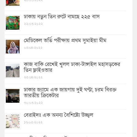
ঢাকায় নতুন তিন রুটে নামছে ২২৫ বাস
২২/০৩/২০২২
মেডিকেল ভর্তি পরীক্ষায় প্রথম সুমাইয়া মীম
০৫/০৪/২০২২
কাজ বাকি রেখেই খুলল ঢাকা-টাঙ্গাইল মহাসড়কের
তিন ফ্লাইওভার
২৫/০৪/২০২২
ঢাকার জ্যামে এক জায়গায় দুই ঘণ্টা, চরম বিরক্ত
ভারতীয় ক্রিকেটার
৩০/০৩/২০২২
বেরাইদঃ এক অনন্য বৈশিষ্ট্যে উজ্জ্বল
১৬/০৫/২০২২