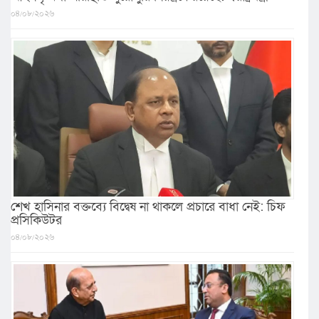
০৪/০৮/২০২৬
শেখ হাসিনার বক্তব্যে বিদ্বেষ না থাকলে প্রচারে বাধা নেই: চিফ
প্রসিকিউটর
০৪/০৮/২০২৬