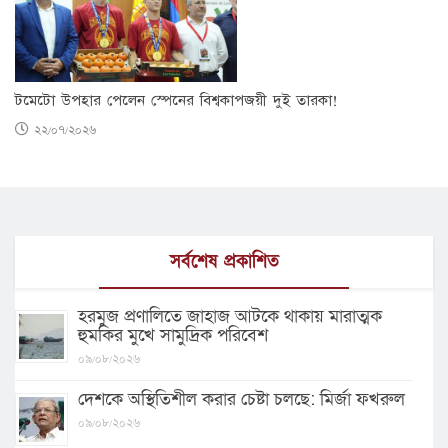
টমেটো উপহার পেলেন স্পেনের বিশ্বকাপজয়ী দুই তারকা!
২২/০৭/২০২৬
সর্বশেষ প্রকাশিত
হরমুজ প্রণালিতে জাহাজ আটকে থাকায় মারাত্মক
হুমকির মুখে সামুদ্রিক পরিবেশ
০৯/০৮/২০২৬
দেশকে অস্থিতিশীল করার চেষ্টা চলছে: মির্জা ফখরুল
০৯/০৮/২০২৬