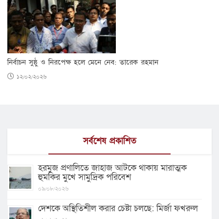
নির্বাচন সুষ্ঠু ও নিরপেক্ষ হলে মেনে নেব: তারেক রহমান
১২/০২/২০২৬
সর্বশেষ প্রকাশিত
হরমুজ প্রণালিতে জাহাজ আটকে থাকায় মারাত্মক
হুমকির মুখে সামুদ্রিক পরিবেশ
০৯/০৮/২০২৬
দেশকে অস্থিতিশীল করার চেষ্টা চলছে: মির্জা ফখরুল