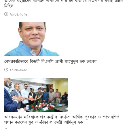
তারেক রহমানের আগমন উপলক্ষে নাভারন বাজারে বিএনপির বর্ণাঢ্য প্রচার
মিছিল
২৩/০৪/২০২৬
বেসরকারিভাবে বিজয়ী বিএনপি প্রার্থী মাহমুদুল হক রুবেল
১০/০৪/২০২৬
আয়রনম্যান মারিয়াকে প্রধানমন্ত্রীর নির্দেশে আর্থিক পুরস্কার ও স্পন্সরশিপ
প্রদান করলেন যুব ও ক্রীড়া প্রতিমন্ত্রী আমিনুল হক