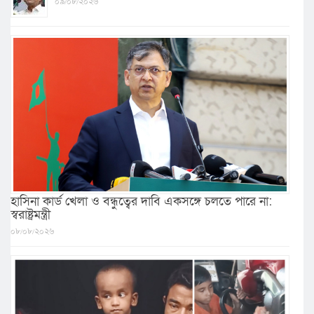
০৯/০৮/২০২৬
হাসিনা কার্ড খেলা ও বন্ধুত্বের দাবি একসঙ্গে চলতে পারে না:
স্বরাষ্ট্রমন্ত্রী
০৮/০৮/২০২৬