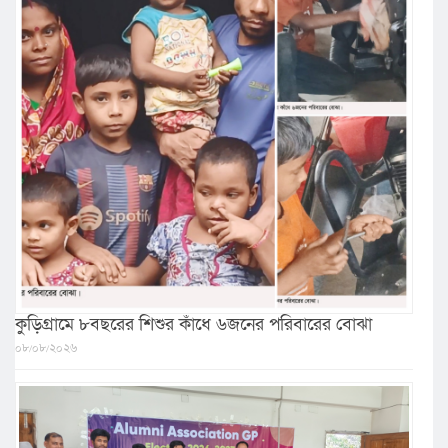
কুড়িগ্রামে ৮বছরের শিশুর কাঁধে ৬জনের পরিবারের বোঝা
০৮/০৮/২০২৬