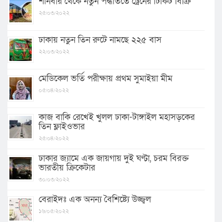
শনিবার থেকে নতুন পদ্ধতিতে ট্রেনের টিকিট বিক্রি
২৫/০৩/২০২২
ঢাকায় নতুন তিন রুটে নামছে ২২৫ বাস
২২/০৩/২০২২
মেডিকেল ভর্তি পরীক্ষায় প্রথম সুমাইয়া মীম
০৫/০৪/২০২২
কাজ বাকি রেখেই খুলল ঢাকা-টাঙ্গাইল মহাসড়কের
তিন ফ্লাইওভার
২৫/০৪/২০২২
ঢাকার জ্যামে এক জায়গায় দুই ঘণ্টা, চরম বিরক্ত
ভারতীয় ক্রিকেটার
৩০/০৩/২০২২
বেরাইদঃ এক অনন্য বৈশিষ্ট্যে উজ্জ্বল
১৬/০৫/২০২২