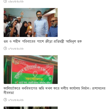
০৯/০৩/২০২৬
গুম ও শহীদ পরিবারের পাশে ক্রীড়া প্রতিমন্ত্রী আমিনুল হক
০৭/০৩/২০২৬
কালিয়াকৈরে বনবিভাগের জমি দখল করে দলীয় কার্যালয় নির্মান। প্রশাসনের
নীরবতা
০৭/০৩/২০২৬