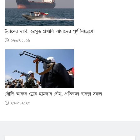
ইরানের দাবি: হরমুজ প্রণালি আমাদের পূর্ণ নিয়ন্ত্রণে
২৭/০৭/২০২৬
সৌদি আরবে ড্রোন হামলার চেষ্টা, প্রতিরক্ষা ব্যবস্থা সফল
২৭/০৭/২০২৬