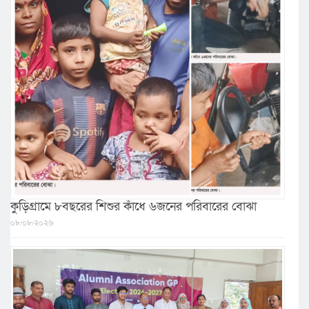
কুড়িগ্রামে ৮বছরের শিশুর কাঁধে ৬জনের পরিবারের বোঝা
০৮/০৮/২০২৬