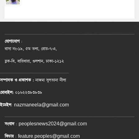
যোগাযোগ
:
বাসা নং-১৯, ৫ম তলা, রোড-৭/এ,
ব্লক-বি, বারিধারা, গুলশান, ঢাকা-১২১২
সম্পাদক ও প্রকাশক :
নাজমা সুলতানা নীলা
মোবাইল:
০১৬২২৩৯৩৯৩৯
ইমেইল
: nazmaneela@gmail.com
সংবাদ
: peoplesnews2024@gmail.com
ফিচার
: feature.peoples@gmail.com