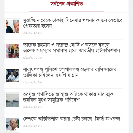
সর্বশেষ প্রকাশিত
মুয়াজ্জিন থেকে ঢাকাই সিনেমার খলনায়ক ডন যেভাবে
গ্রেফতার হলেন
০৯/০৮/২০২৬
তারেক রহমান ও নরেন্দ্র মোদি একসঙ্গে বসলে
অনেক সমস্যার সমাধান হবে: ভারতীয় হাইকমিশনার
০৯/০৮/২০২৬
নারায়ণগঞ্জ পুলিশে গোপালগঞ্জ জেলার বাসিন্দাদের
তালিকা চাইলেন এমপি মান্নান
০৯/০৮/২০২৬
হরমুজ প্রণালিতে জাহাজ আটকে থাকায় মারাত্মক
হুমকির মুখে সামুদ্রিক পরিবেশ
০৯/০৮/২০২৬
দেশকে অস্থিতিশীল করার চেষ্টা চলছে: মির্জা ফখরুল
০৯/০৮/২০২৬