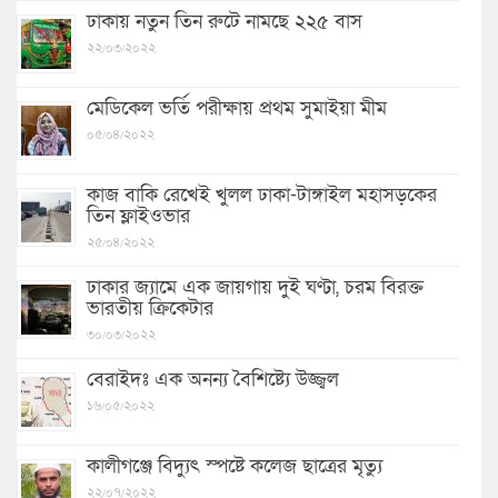
ঢাকায় নতুন তিন রুটে নামছে ২২৫ বাস
২২/০৩/২০২২
মেডিকেল ভর্তি পরীক্ষায় প্রথম সুমাইয়া মীম
০৫/০৪/২০২২
কাজ বাকি রেখেই খুলল ঢাকা-টাঙ্গাইল মহাসড়কের
তিন ফ্লাইওভার
২৫/০৪/২০২২
ঢাকার জ্যামে এক জায়গায় দুই ঘণ্টা, চরম বিরক্ত
ভারতীয় ক্রিকেটার
৩০/০৩/২০২২
বেরাইদঃ এক অনন্য বৈশিষ্ট্যে উজ্জ্বল
১৬/০৫/২০২২
কালীগঞ্জে বিদ্যুৎ স্পষ্টে কলেজ ছাত্রের মৃত্যু
২২/০৭/২০২২