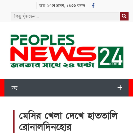
আজ ২৭শে শ্রাবণ, ১৪৩৩ বঙ্গাব্দ
মেনু
মেসির খেলা দেখে হাততালি
রোনালদিনহোর