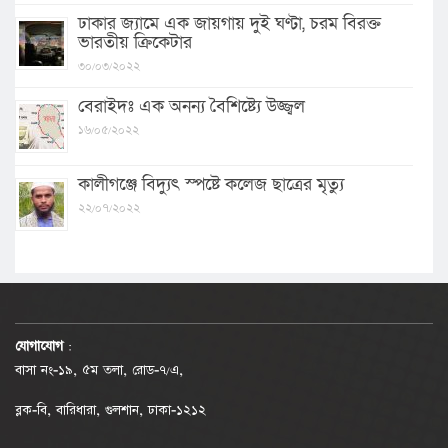
ঢাকার জ্যামে এক জায়গায় দুই ঘণ্টা, চরম বিরক্ত
ভারতীয় ক্রিকেটার
৩০/০৩/২০২২
বেরাইদঃ এক অনন্য বৈশিষ্ট্যে উজ্জ্বল
১৬/০৫/২০২২
কালীগঞ্জে বিদ্যুৎ স্পষ্টে কলেজ ছাত্রের মৃত্যু
২২/০৭/২০২২
যোগাযোগ
:
বাসা নং-১৯, ৫ম তলা, রোড-৭/এ,
ব্লক-বি, বারিধারা, গুলশান, ঢাকা-১২১২