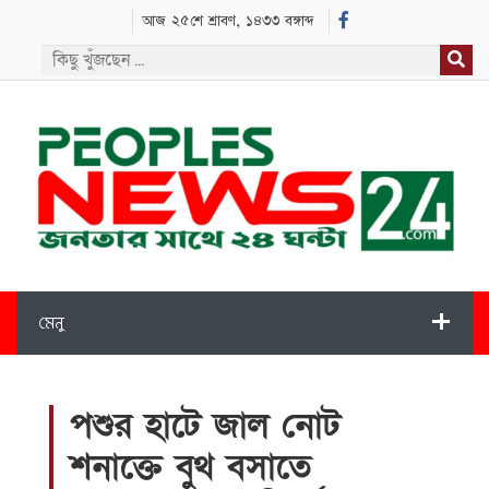
আজ ২৫শে শ্রাবণ, ১৪৩৩ বঙ্গাব্দ
মেনু
পশুর হাটে জাল নোট
শনাক্তে বুথ বসাতে