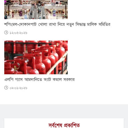
শপিংমল-দোকানপাট খোলা রাখা নিয়ে নতুন সিদ্ধান্ত মালিক সমিতির
১২/০৫/২০২৬
এলপি গ্যাস আমদানিতে ভ্যাট কমাল সরকার
০৮/০১/২০২৬
সর্বশেষ প্রকাশিত