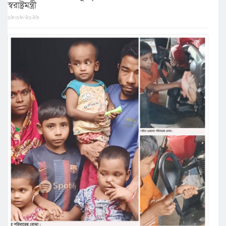
স্বরাষ্ট্রমন্ত্রী
০৮/০৮/২০২৬