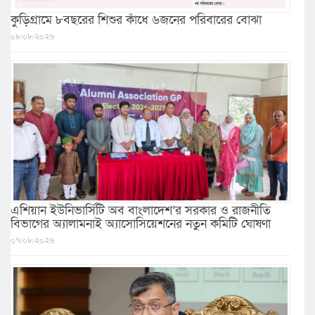
কুড়িগ্রামে ৮বছরের শিশুর কাঁধে ৬জনের পরিবারের বোঝা
০৮/০৮/২০২৬
এশিয়ান ইউনিভার্সিটি অব বাংলাদেশ’র সরকার ও রাজনীতি
বিভাগের অ্যালামনাই অ্যাসোসিয়েশনের নতুন কমিটি ঘোষণা
০৭/০৮/২০২৬