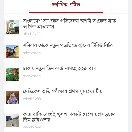
সর্বাধিক পঠিত
বাংলাদেশ ব্যাংকের প্রতিবেদন অশনি সংকেত সাত
আর্থিক প্রতিষ্ঠানে
২৪/০৪/২০২২
শনিবার থেকে নতুন পদ্ধতিতে ট্রেনের টিকিট বিক্রি
২৫/০৩/২০২২
ঢাকায় নতুন তিন রুটে নামছে ২২৫ বাস
২২/০৩/২০২২
মেডিকেল ভর্তি পরীক্ষায় প্রথম সুমাইয়া মীম
০৫/০৪/২০২২
কাজ বাকি রেখেই খুলল ঢাকা-টাঙ্গাইল মহাসড়কের
তিন ফ্লাইওভার
২৫/০৪/২০২২