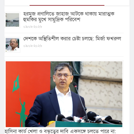
হরমুজ প্রণালিতে জাহাজ আটকে থাকায় মারাত্মক
হুমকির মুখে সামুদ্রিক পরিবেশ
০৯/০৮/২০২৬
দেশকে অস্থিতিশীল করার চেষ্টা চলছে: মির্জা ফখরুল
০৯/০৮/২০২৬
হাসিনা কার্ড খেলা ও বন্ধুত্বের দাবি একসঙ্গে চলতে পারে না: