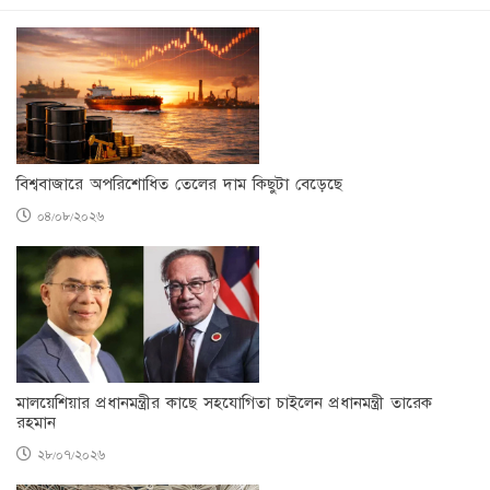
বিশ্ববাজারে অপরিশোধিত তেলের দাম কিছুটা বেড়েছে
০৪/০৮/২০২৬
মালয়েশিয়ার প্রধানমন্ত্রীর কাছে সহযোগিতা চাইলেন প্রধানমন্ত্রী তারেক
রহমান
২৮/০৭/২০২৬