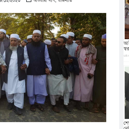
 ২৮/১২/২০২৩
আওয়ামী লীগ
,
রাজনীতি
আই
স্বরা
০৪/
শে
নে