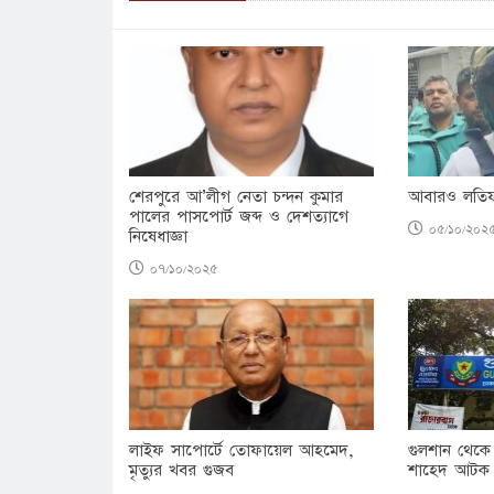
শেরপুরে আ’লীগ নেতা চন্দন কুমার
আবারও লতিফ স
পালের পাসপোর্ট জব্দ ও দেশত্যাগে
০৫/১০/২০২
নিষেধাজ্ঞা
০৭/১০/২০২৫
লাইফ সাপোর্টে তোফায়েল আহমেদ,
গুলশান থেকে
মৃত্যুর খবর গুজব
শাহেদ আটক