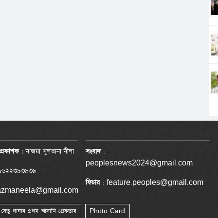
প্রকাশক :
নাজমা সুলতানা নীলা
সংবাদ
:
peoplesnews2024@gmail.com
৬২২৩৯৩৯৩৯
ফিচার
: feature.peoples@gmail.com
nazmaneela@gmail.com
া সেতু থানার প্রথম আসামি গ্রেফতার
Photo Card