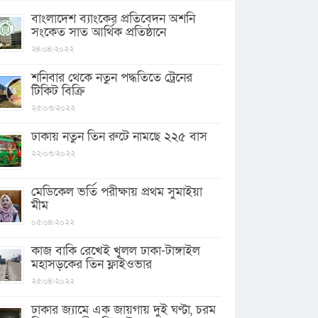
বাংলাদেশ ব্যাংকের প্রতিবেদন অশনি
সংকেত সাত আর্থিক প্রতিষ্ঠানে
২৪/০৪/২০২২
শনিবার থেকে নতুন পদ্ধতিতে ট্রেনের
টিকিট বিক্রি
২৫/০৩/২০২২
ঢাকায় নতুন তিন রুটে নামছে ২২৫ বাস
২২/০৩/২০২২
মেডিকেল ভর্তি পরীক্ষায় প্রথম সুমাইয়া
মীম
০৫/০৪/২০২২
কাজ বাকি রেখেই খুলল ঢাকা-টাঙ্গাইল
মহাসড়কের তিন ফ্লাইওভার
২৫/০৪/২০২২
ঢাকার জ্যামে এক জায়গায় দুই ঘণ্টা, চরম