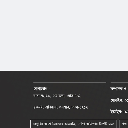
যোগাযোগ
:
সম্পাদক ও 
বাসা নং-১৯, ৫ম তলা, রোড-৭/এ,
মোবাইল:
০১
ব্লক-বি, বারিধারা, গুলশান, ঢাকা-১২১২
ইমেইল
: 
সেঞ্চুরির আগে মিরাজের আত্মহুতি, দক্ষিণ আফ্রিকার টার্গেট ১০৬
পদ্ম