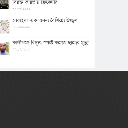
বিরক্ত ভারতীয় ক্রিকেটার
৩০/০৩/২০২২
বেরাইদঃ এক অনন্য বৈশিষ্ট্যে উজ্জ্বল
১৬/০৫/২০২২
কালীগঞ্জে বিদ্যুৎ স্পষ্টে কলেজ ছাত্রের মৃত্যু
২২/০৭/২০২২