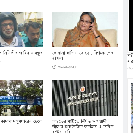
িদ্দিকীর জামিন নামঞ্জুর
থোরাসা হাদিয়া দে দো, বিপুকে শেখ
শহ
হাসিনা
সর
৫
৩০/০৯/২০২৫
০৪/
 কামাল মজুমদারের ছেলে
ভারতের মাটিতে নিষিদ্ধ আওয়ামী
লীগের রাজনৈতিক কার্যক্রম ও অফিস
বন্ধের দাবি