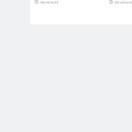
২৯/০৯/২০২৫
২৮/০৯/২০২