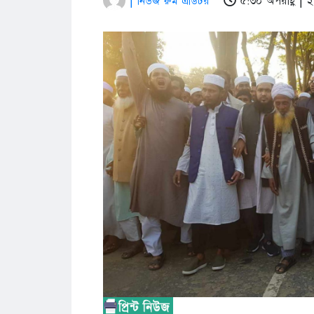
| নিউজ রুম এডিটর
৫:৩০ অপরাহ্ণ |