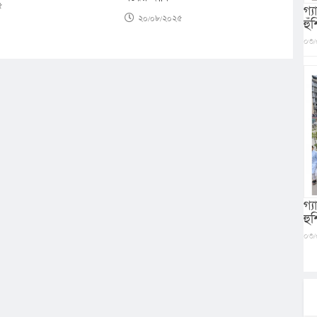
৫
গ্
২০/০৮/২০২৫
হু
০৩/
গ্
হু
০৩/