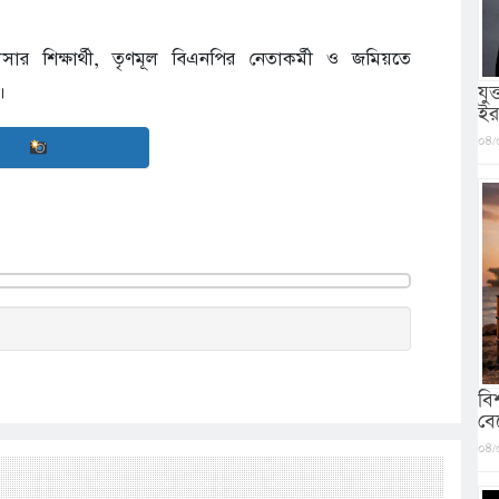
র শিক্ষার্থী, তৃণমূল বিএনপির নেতাকর্মী ও জমিয়তে
।
যু
ইর
০৪/
বি
বে
০৪/