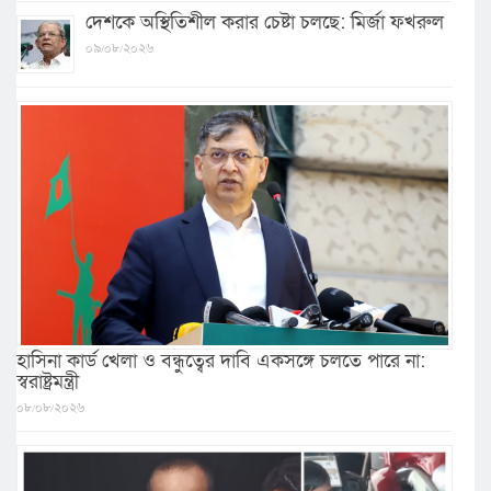
দেশকে অস্থিতিশীল করার চেষ্টা চলছে: মির্জা ফখরুল
০৯/০৮/২০২৬
হাসিনা কার্ড খেলা ও বন্ধুত্বের দাবি একসঙ্গে চলতে পারে না:
স্বরাষ্ট্রমন্ত্রী
০৮/০৮/২০২৬