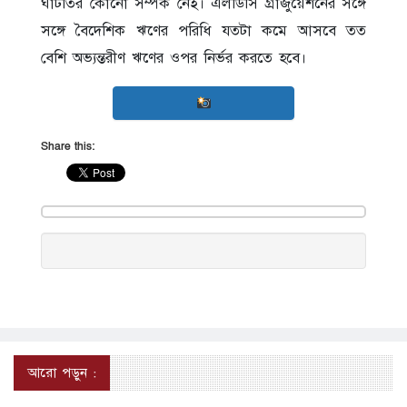
ঘাটতির কোনো সম্পর্ক নেই। এলডিসি গ্রাজুয়েশনের সঙ্গে
সঙ্গে বৈদেশিক ঋণের পরিধি যতটা কমে আসবে তত
বেশি অভ্যন্তরীণ ঋণের ওপর নির্ভর করতে হবে।
Share this:
আরো পড়ুন :