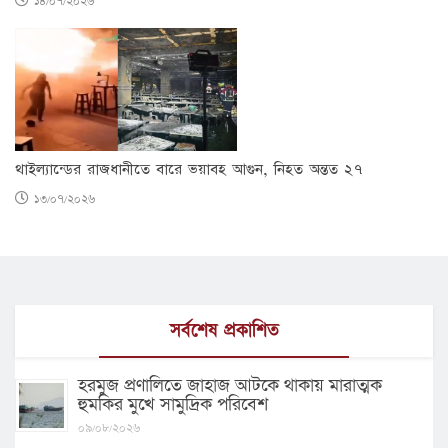
১৪/০৭/২০২৬
থাইল্যান্ডের রাজধানীতে বারে ভয়াবহ আগুন, নিহত অন্তত ২৭
১৩/০৭/২০২৬
সর্বশেষ প্রকাশিত
হরমুজ প্রণালিতে জাহাজ আটকে থাকায় মারাত্মক
হুমকির মুখে সামুদ্রিক পরিবেশ
০৯/০৮/২০২৬