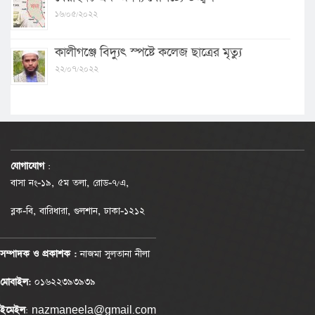
১৬/০৫/২০২২
কালীগঞ্জে বিদ্যুৎ স্পষ্টে কলেজ ছাত্রের মৃত্যু
২২/০৭/২০২২
যোগাযোগ
:
বাসা নং-১৯, ৫ম তলা, রোড-৭/এ,
ব্লক-বি, বারিধারা, গুলশান, ঢাকা-১২১২
সম্পাদক ও প্রকাশক :
নাজমা সুলতানা নীলা
মোবাইল:
০১৬২২৩৯৩৯৩৯
ইমেইল
: nazmaneela@gmail.com