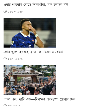
এবার শাহবাগ মোড়ে শিক্ষার্থীরা, যান চলাচল বন্ধ
১৫/০৭/২০২৬
কোন ভুলে হেরেছে ফ্রান্স, জানালেন এমবাপ্পে
১৫/০৭/২০২৬
‘দফা এক, দাবি এক—মিলনের পদত্যাগ’ স্লোগান দেন