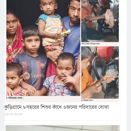
কুড়িগ্রামে ৮বছরের শিশুর কাঁধে ৬জনের পরিবারের বোঝা
০৮/০৮/২০২৬