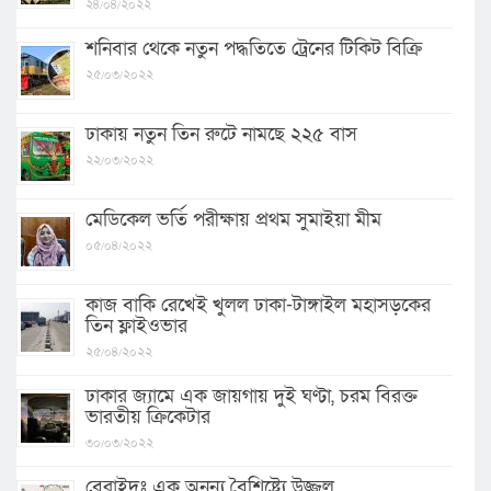
২৪/০৪/২০২২
শনিবার থেকে নতুন পদ্ধতিতে ট্রেনের টিকিট বিক্রি
২৫/০৩/২০২২
ঢাকায় নতুন তিন রুটে নামছে ২২৫ বাস
২২/০৩/২০২২
মেডিকেল ভর্তি পরীক্ষায় প্রথম সুমাইয়া মীম
০৫/০৪/২০২২
কাজ বাকি রেখেই খুলল ঢাকা-টাঙ্গাইল মহাসড়কের
তিন ফ্লাইওভার
২৫/০৪/২০২২
ঢাকার জ্যামে এক জায়গায় দুই ঘণ্টা, চরম বিরক্ত
ভারতীয় ক্রিকেটার
৩০/০৩/২০২২
বেরাইদঃ এক অনন্য বৈশিষ্ট্যে উজ্জ্বল