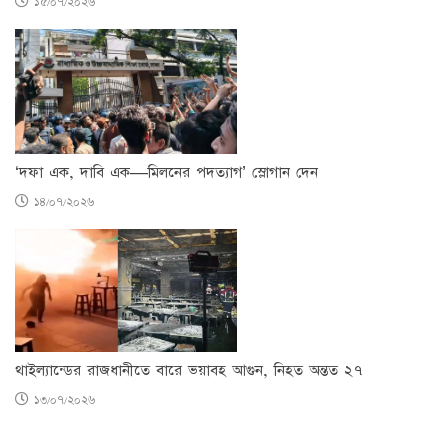
১৫/০৭/২০২৬
‘দফা এক, দাবি এক—মিলনের পদত্যাগ’ স্লোগান দেন
১৪/০৭/২০২৬
থাইল্যান্ডের রাজধানীতে বারে ভয়াবহ আগুন, নিহত অন্তত ২৭
১৩/০৭/২০২৬