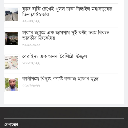
কাজ বাকি রেখেই খুলল ঢাকা-টাঙ্গাইল মহাসড়কের
তিন ফ্লাইওভার
২৫/০৪/২০২২
ঢাকার জ্যামে এক জায়গায় দুই ঘণ্টা, চরম বিরক্ত
ভারতীয় ক্রিকেটার
৩০/০৩/২০২২
বেরাইদঃ এক অনন্য বৈশিষ্ট্যে উজ্জ্বল
১৬/০৫/২০২২
কালীগঞ্জে বিদ্যুৎ স্পষ্টে কলেজ ছাত্রের মৃত্যু
২২/০৭/২০২২
যোগাযোগ
: