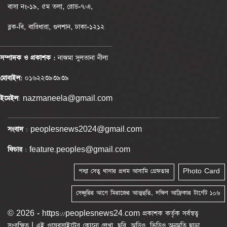
বাসা নং-১৯, ৫ম তলা, রোড-৭/এ,
ব্লক-বি, বারিধারা, গুলশান, ঢাকা-১২১২
সম্পাদক ও প্রকাশক :
নাজমা সুলতানা নীলা
মোবাইল:
০১৬২২৩৯৩৯৩৯
ইমেইল
: nazmaneela@gmail.com
সংবাদ
: peoplesnews2024@gmail.com
ফিচার
: feature.peoples@gmail.com
পদ্মা সেতু থানার প্রথম আসামি গ্রেফতার
Photo Card
সেঞ্চুরির আগে মিরাজের আত্মহুতি, দক্ষিণ আফ্রিকার টার্গেট ১০৬
© 2026 - https://peoplesnews24.com প্রকাশক কর্তৃক সর্বস্বত্ব
সংরক্ষিত | এই ওয়েবসাইটের কোনো লেখা, ছবি, অডিও, ভিডিও অনুমতি ছাড়া