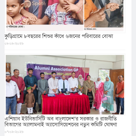
কুড়িগ্রামে ৮বছরের শিশুর কাঁধে ৬জনের পরিবারের বোঝা
০৮/০৮/২০২৬
এশিয়ান ইউনিভার্সিটি অব বাংলাদেশ’র সরকার ও রাজনীতি
বিভাগের অ্যালামনাই অ্যাসোসিয়েশনের নতুন কমিটি ঘোষণা
০৭/০৮/২০২৬