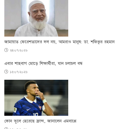
জামায়াত ফেরেশতাদের দল নয়, আমরাও মানুষ: ডা. শফিকুর রহমান
২৪/০৭/২০২৬
এবার শাহবাগ মোড়ে শিক্ষার্থীরা, যান চলাচল বন্ধ
১৫/০৭/২০২৬
কোন ভুলে হেরেছে ফ্রান্স, জানালেন এমবাপ্পে