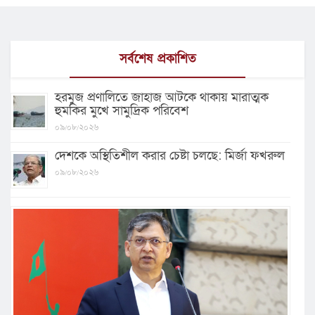
সর্বশেষ প্রকাশিত
হরমুজ প্রণালিতে জাহাজ আটকে থাকায় মারাত্মক
হুমকির মুখে সামুদ্রিক পরিবেশ
০৯/০৮/২০২৬
দেশকে অস্থিতিশীল করার চেষ্টা চলছে: মির্জা ফখরুল
০৯/০৮/২০২৬