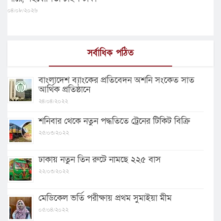
০৪/০৮/২০২৬
সর্বাধিক পঠিত
বাংলাদেশ ব্যাংকের প্রতিবেদন অশনি সংকেত সাত
আর্থিক প্রতিষ্ঠানে
২৪/০৪/২০২২
শনিবার থেকে নতুন পদ্ধতিতে ট্রেনের টিকিট বিক্রি
২৫/০৩/২০২২
ঢাকায় নতুন তিন রুটে নামছে ২২৫ বাস
২২/০৩/২০২২
মেডিকেল ভর্তি পরীক্ষায় প্রথম সুমাইয়া মীম
০৫/০৪/২০২২