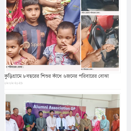
কুড়িগ্রামে ৮বছরের শিশুর কাঁধে ৬জনের পরিবারের বোঝা
০৮/০৮/২০২৬