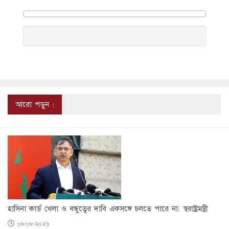
আরো পড়ুন :
হাসিনা কার্ড খেলা ও বন্ধুত্বের দাবি একসঙ্গে চলতে পারে না: স্বরাষ্ট্রমন্ত্রী
০৮/০৮/২০২৬