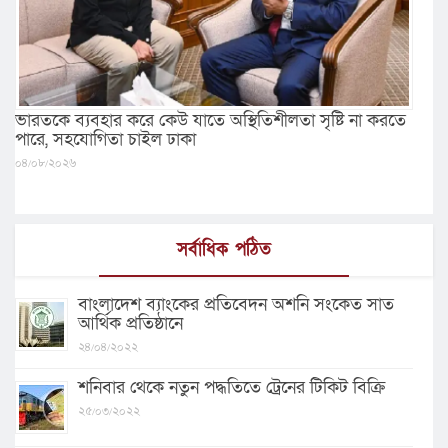
ভারতকে ব্যবহার করে কেউ যাতে অস্থিতিশীলতা সৃষ্টি না করতে
পারে, সহযোগিতা চাইল ঢাকা
০৪/০৮/২০২৬
সর্বাধিক পঠিত
বাংলাদেশ ব্যাংকের প্রতিবেদন অশনি সংকেত সাত
আর্থিক প্রতিষ্ঠানে
২৪/০৪/২০২২
শনিবার থেকে নতুন পদ্ধতিতে ট্রেনের টিকিট বিক্রি
২৫/০৩/২০২২