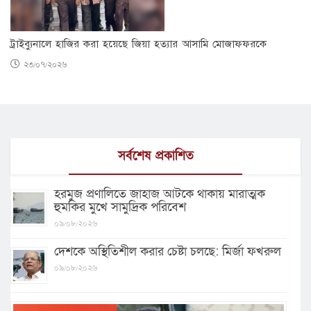
ট্রাইব্যুনালে হাজির করা হয়েছে জিয়া হত্যার আসামি মোজাফফরকে
২৩/০৭/২০২৬
সর্বশেষ প্রকাশিত
হরমুজ প্রণালিতে জাহাজ আটকে থাকায় মারাত্মক
হুমকির মুখে সামুদ্রিক পরিবেশ
০৯/০৮/২০২৬
দেশকে অস্থিতিশীল করার চেষ্টা চলছে: মির্জা ফখরুল
০৯/০৮/২০২৬