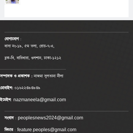
যোগাযোগ
:
বাসা নং-১৯, ৫ম তলা, রোড-৭/এ,
ব্লক-বি, বারিধারা, গুলশান, ঢাকা-১২১২
সম্পাদক ও প্রকাশক :
নাজমা সুলতানা নীলা
মোবাইল:
০১৬২২৩৯৩৯৩৯
ইমেইল
: nazmaneela@gmail.com
সংবাদ
: peoplesnews2024@gmail.com
ফিচার
: feature.peoples@gmail.com