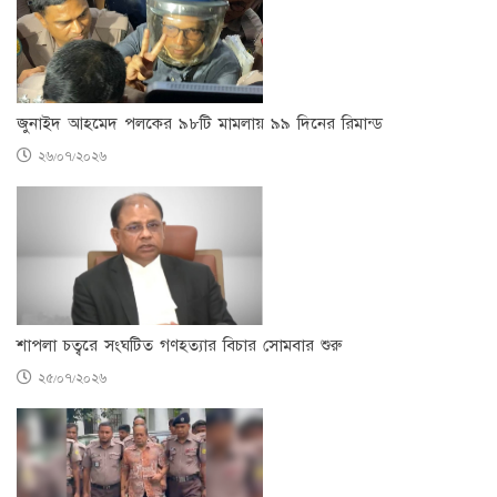
জুনাইদ আহমেদ পলকের ৯৮টি মামলায় ৯৯ দিনের রিমান্ড
২৬/০৭/২০২৬
শাপলা চত্বরে সংঘটিত গণহত্যার বিচার সোমবার শুরু
২৫/০৭/২০২৬