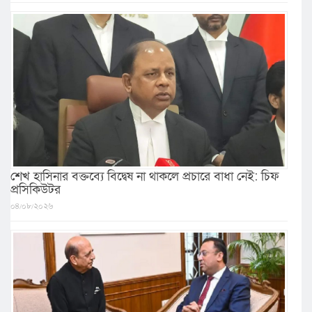
শেখ হাসিনার বক্তব্যে বিদ্বেষ না থাকলে প্রচারে বাধা নেই: চিফ
প্রসিকিউটর
০৪/০৮/২০২৬