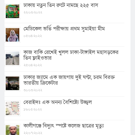
ঢাকায় নতুন তিন রুটে নামছে ২২৫ বাস
২২/০৩/২০২২
মেডিকেল ভর্তি পরীক্ষায় প্রথম সুমাইয়া মীম
০৫/০৪/২০২২
কাজ বাকি রেখেই খুলল ঢাকা-টাঙ্গাইল মহাসড়কের
তিন ফ্লাইওভার
২৫/০৪/২০২২
ঢাকার জ্যামে এক জায়গায় দুই ঘণ্টা, চরম বিরক্ত
ভারতীয় ক্রিকেটার
৩০/০৩/২০২২
বেরাইদঃ এক অনন্য বৈশিষ্ট্যে উজ্জ্বল
১৬/০৫/২০২২
কালীগঞ্জে বিদ্যুৎ স্পষ্টে কলেজ ছাত্রের মৃত্যু
২২/০৭/২০২২