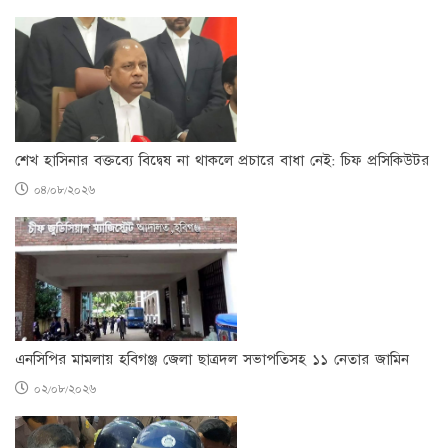
শেখ হাসিনার বক্তব্যে বিদ্বেষ না থাকলে প্রচারে বাধা নেই: চিফ প্রসিকিউটর
০৪/০৮/২০২৬
এনসিপির মামলায় হবিগঞ্জ জেলা ছাত্রদল সভাপতিসহ ১১ নেতার জামিন
০২/০৮/২০২৬