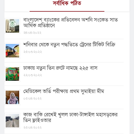
সর্বাধিক পঠিত
বাংলাদেশ ব্যাংকের প্রতিবেদন অশনি সংকেত সাত
আর্থিক প্রতিষ্ঠানে
২৪/০৪/২০২২
শনিবার থেকে নতুন পদ্ধতিতে ট্রেনের টিকিট বিক্রি
২৫/০৩/২০২২
ঢাকায় নতুন তিন রুটে নামছে ২২৫ বাস
২২/০৩/২০২২
মেডিকেল ভর্তি পরীক্ষায় প্রথম সুমাইয়া মীম
০৫/০৪/২০২২
কাজ বাকি রেখেই খুলল ঢাকা-টাঙ্গাইল মহাসড়কের
তিন ফ্লাইওভার
২৫/০৪/২০২২