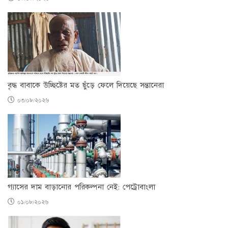
বৃদ্ধ বাবাকে উচ্ছিষ্টের মত ছুঁড়ে ফেলে দিয়েছে সন্তানেরা
০৩/০৮/২০২৬
গ্যাসের দাম বাড়ানোর পরিকল্পনা নেই: পেট্রোবাংলা
০১/০৮/২০২৬