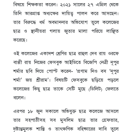
বিষয়ে শিক্ষকতা করেন। ২০২১ সালের ২৭ এপ্রিল থেকে
তিনি ভারপ্রাপ্ত অধ্যক্ষের দায়িত্ব পালন করে আসছেন।
তার বিরুদ্ধে ধর্ম অবমাননার অভিযোগ তুলে কলেজের
ছাত্র ও স্থানীয়রা গলায় জুতার মালা পরিয়ে লাঞ্ছিত
করেছে।
ওই কলেজের একাদশ শ্রেণির ছাত্র রাহুল দেব রায় ওরফে
বাপ্পী রায় নিজের ফেসবুক আইডিতে বিজেপি নেত্রী নূপুর
শর্মার ছবি দিয়ে পোস্ট করেন- ‘প্রণাম নিও বস ‘নূপুর
শর্মা’ জয় শ্রীরাম’। বিষয়টি ফেসবুকে ছড়িয়ে পড়লে
কলেজের কিছু ছাত্র তাকে সেটি মুছে (ডিলিট) ফেলতে
বলেন।
এরপর ১৮ জুন সকালে অভিযুক্ত ছাত্র কলেজে আসলে
তার সহপাঠীসহ সব মুসলিম ছাত্র তার গ্রেফতার,
দৃষ্টান্তমুলক শাস্তি ও তাৎক্ষণিক বহিষ্কারের দাবি তুলে