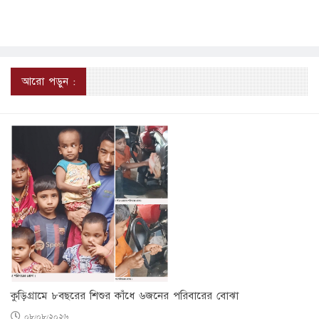
আরো পড়ুন :
কুড়িগ্রামে ৮বছরের শিশুর কাঁধে ৬জনের পরিবারের বোঝা
০৮/০৮/২০২৬