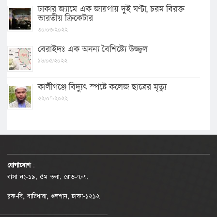
ঢাকার জ্যামে এক জায়গায় দুই ঘণ্টা, চরম বিরক্ত
ভারতীয় ক্রিকেটার
৩০/০৩/২০২২
বেরাইদঃ এক অনন্য বৈশিষ্ট্যে উজ্জ্বল
১৬/০৫/২০২২
কালীগঞ্জে বিদ্যুৎ স্পষ্টে কলেজ ছাত্রের মৃত্যু
২২/০৭/২০২২
যোগাযোগ
:
বাসা নং-১৯, ৫ম তলা, রোড-৭/এ,
ব্লক-বি, বারিধারা, গুলশান, ঢাকা-১২১২