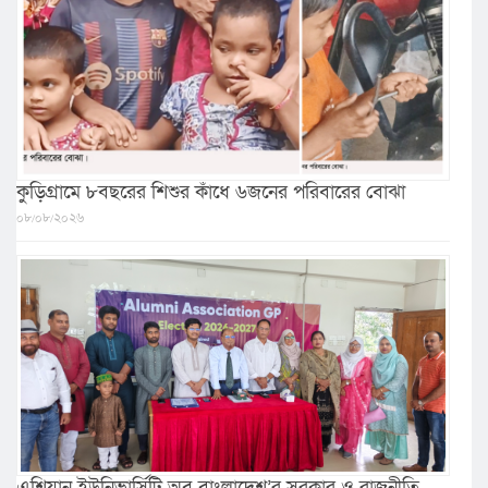
কুড়িগ্রামে ৮বছরের শিশুর কাঁধে ৬জনের পরিবারের বোঝা
০৮/০৮/২০২৬
এশিয়ান ইউনিভার্সিটি অব বাংলাদেশ’র সরকার ও রাজনীতি