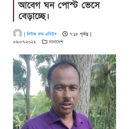
আবেগ ঘন পোস্ট ভেসে
বেড়াচ্ছে।
| নিউজ রুম এডিটর
৭:১৪ পূর্বাহ্ণ |
০৬/০৭/২০২২
সারাদেশ