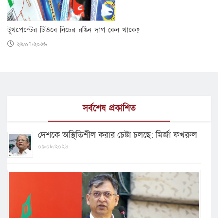
টুথপেস্টের টিউবে নিচের রঙিন দাগ কেন থাকে?
২৬/০৭/২০২৬
সর্বশেষ প্রকাশিত
দেশকে অস্থিতিশীল করার চেষ্টা চলছে: মির্জা ফখরুল
০৯/০৮/২০২৬