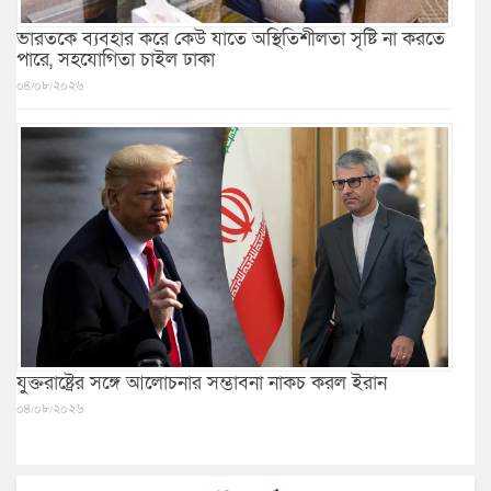
ভারতকে ব্যবহার করে কেউ যাতে অস্থিতিশীলতা সৃষ্টি না করতে
পারে, সহযোগিতা চাইল ঢাকা
০৪/০৮/২০২৬
যুক্তরাষ্ট্রের সঙ্গে আলোচনার সম্ভাবনা নাকচ করল ইরান
০৪/০৮/২০২৬