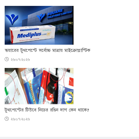
স্কয়ারের টুথপেস্টে সর্বোচ্চ মাত্রায় মাইক্রোপ্লাস্টিক
২৬/০৭/২০২৬
টুথপেস্টের টিউবে নিচের রঙিন দাগ কেন থাকে?
২৬/০৭/২০২৬