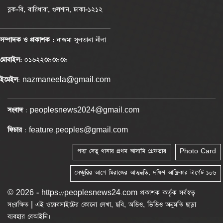
ব্লক-বি, বারিধারা, গুলশান, ঢাকা-১২১২
সম্পাদক ও প্রকাশক :
নাজমা সুলতানা নীলা
মোবাইল:
০১৬২২৩৯৩৯৩৯
ইমেইল
: nazmaneela@gmail.com
সংবাদ
: peoplesnews2024@gmail.com
ফিচার
: feature.peoples@gmail.com
পদ্মা সেতু থানার প্রথম আসামি গ্রেফতার
Photo Card
সেঞ্চুরির আগে মিরাজের আত্মহুতি, দক্ষিণ আফ্রিকার টার্গেট ১০৬
© 2026 - https://peoplesnews24.com প্রকাশক কর্তৃক সর্বস্বত্ব
সংরক্ষিত | এই ওয়েবসাইটের কোনো লেখা, ছবি, অডিও, ভিডিও অনুমতি ছাড়া
ব্যবহার বেআইনি।