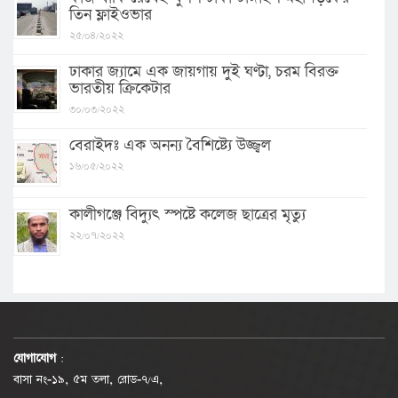
তিন ফ্লাইওভার
২৫/০৪/২০২২
ঢাকার জ্যামে এক জায়গায় দুই ঘণ্টা, চরম বিরক্ত
ভারতীয় ক্রিকেটার
৩০/০৩/২০২২
বেরাইদঃ এক অনন্য বৈশিষ্ট্যে উজ্জ্বল
১৬/০৫/২০২২
কালীগঞ্জে বিদ্যুৎ স্পষ্টে কলেজ ছাত্রের মৃত্যু
২২/০৭/২০২২
যোগাযোগ
:
বাসা নং-১৯, ৫ম তলা, রোড-৭/এ,