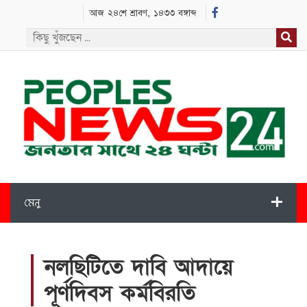
আজ ২৪শে শ্রাবণ, ১৪৩৩ বঙ্গাব্দ
মেনু
নলছিটিতে দাবি আদায়ে
পূর্ণদিবস কর্মবিরতি