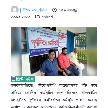
| নিউজ রুম এডিটর
৭:৫৬ অপরাহ্ণ |
২২/০৯/২০২২
সারাদেশ
জনবলকাঠামো, নিয়োগবিধি বাস্তবায়নসহ পাঁচ দফা
দাবিতে কেন্দ্রীয় কর্মসূচির অংশ হিসেবে ঝালকাঠির
নলছিটিতে পূর্ণদিবস কর্মবিরতির কর্মসূচি পালন করেছে
দুর্যোগ ব্যবস্থাপনা অধিদপ্তরের কর্মকর্তা-কর্মচারী কল্যাণ