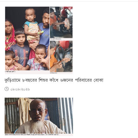
কুড়িগ্রামে ৮বছরের শিশুর কাঁধে ৬জনের পরিবারের বোঝা
০৮/০৮/২০২৬