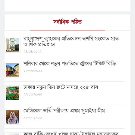
সর্বাধিক পঠিত
বাংলাদেশ ব্যাংকের প্রতিবেদন অশনি সংকেত সাত
আর্থিক প্রতিষ্ঠানে
২৪/০৪/২০২২
শনিবার থেকে নতুন পদ্ধতিতে ট্রেনের টিকিট বিক্রি
২৫/০৩/২০২২
ঢাকায় নতুন তিন রুটে নামছে ২২৫ বাস
২২/০৩/২০২২
মেডিকেল ভর্তি পরীক্ষায় প্রথম সুমাইয়া মীম
০৫/০৪/২০২২
কাজ বাকি রেখেই খুলল ঢাকা-টাঙ্গাইল মহাসড়কের