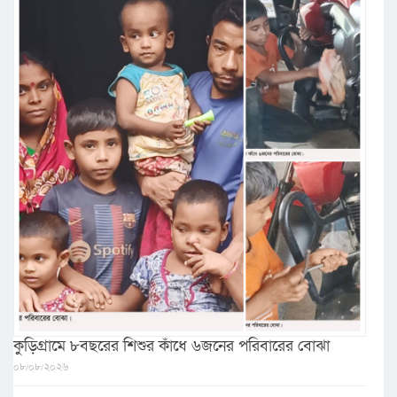
কুড়িগ্রামে ৮বছরের শিশুর কাঁধে ৬জনের পরিবারের বোঝা
০৮/০৮/২০২৬