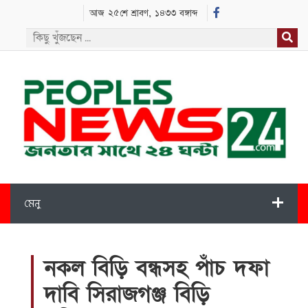
আজ ২৫শে শ্রাবণ, ১৪৩৩ বঙ্গাব্দ
মেনু
নকল বিড়ি বন্ধসহ পাঁচ দফা
দাবি সিরাজগঞ্জ বিড়ি