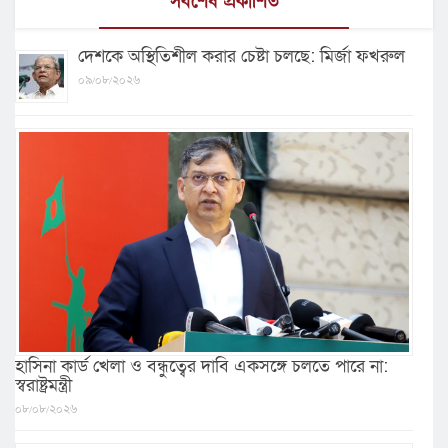
সর্বশেষ প্রকাশিত
দেশকে অস্থিতিশীল করার চেষ্টা চলছে: মির্জা ফখরুল
০৯/০৮/২০২৬
হাসিনা কার্ড খেলা ও বন্ধুত্বের দাবি একসঙ্গে চলতে পারে না:
স্বরাষ্ট্রমন্ত্রী
০৮/০৮/২০২৬