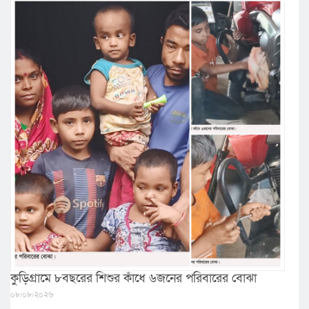
কুড়িগ্রামে ৮বছরের শিশুর কাঁধে ৬জনের পরিবারের বোঝা
০৮/০৮/২০২৬