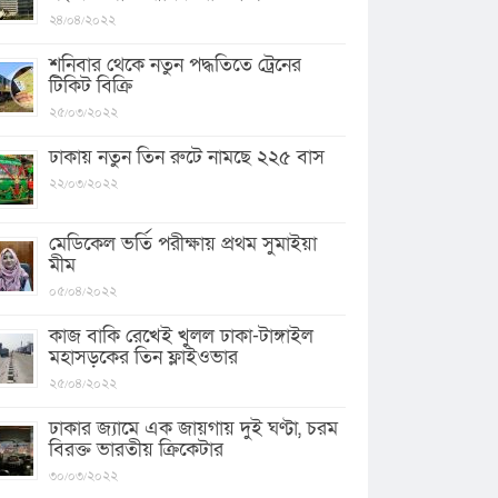
২৪/০৪/২০২২
শনিবার থেকে নতুন পদ্ধতিতে ট্রেনের
টিকিট বিক্রি
২৫/০৩/২০২২
ঢাকায় নতুন তিন রুটে নামছে ২২৫ বাস
২২/০৩/২০২২
মেডিকেল ভর্তি পরীক্ষায় প্রথম সুমাইয়া
মীম
০৫/০৪/২০২২
কাজ বাকি রেখেই খুলল ঢাকা-টাঙ্গাইল
মহাসড়কের তিন ফ্লাইওভার
২৫/০৪/২০২২
ঢাকার জ্যামে এক জায়গায় দুই ঘণ্টা, চরম
বিরক্ত ভারতীয় ক্রিকেটার
৩০/০৩/২০২২