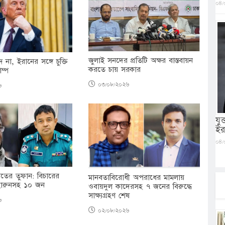
০৪/
জুলাই সনদের প্রতিটি অক্ষর বাস্তবায়ন
দ না, ইরানের সঙ্গে চুক্তি
করতে চায় সরকার
াম্প
০৩/০৮/২০২৬
৬
যু
ইর
০৪/
ের তুফান: বিচারের
মানবতাবিরোধী অপরাধের মামলায়
-হারুনসহ ১০ জন
ওবায়দুল কাদেরসহ ৭ জনের বিরুদ্ধে
সাক্ষ্যগ্রহণ শেষ
৬
০২/০৮/২০২৬