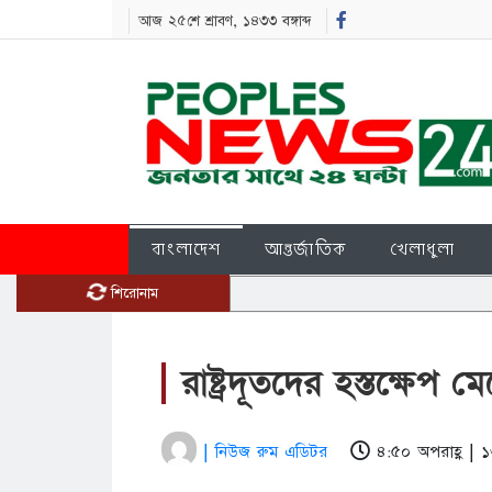
আজ ২৫শে শ্রাবণ, ১৪৩৩ বঙ্গাব্দ
বাংলাদেশ
আন্তর্জাতিক
খেলাধুলা
শিরোনাম
রাষ্ট্রদূতদের হস্তক্ষেপ ম
| নিউজ রুম এডিটর
৪:৫০ অপরাহ্ণ | 