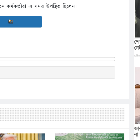
বতন কর্মকর্তারা এ সময় উপস্থিত ছিলেন।
শে
নে
০৪/
ভা
না