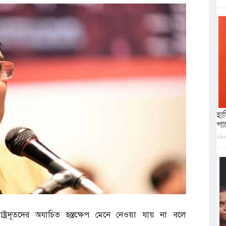
হা
পারে
০৮/
াষ্ট্রদূতদের অযাচিত হস্তক্ষেপ মেনে নেওয়া যায় না বলে