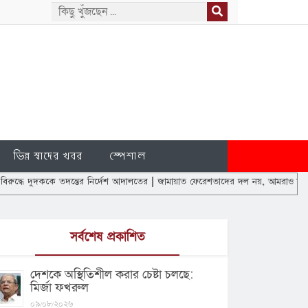
ভিন্ন স্বাদের খবর
স্পেশাল
ে তদন্তের নির্দেশ আদালতের
|
জামায়াত ফেরেশতাদের দল নয়, আমরাও মানুষ: ডা. শফিকুর র
সর্বশেষ প্রকাশিত
দেশকে অস্থিতিশীল করার চেষ্টা চলছে:
মির্জা ফখরুল
০৯/০৮/২০২৬