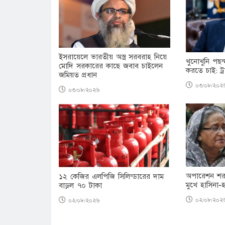
ইসরায়েলে ভারতীয় অস্ত্র সরবরাহ নিয়ে
খুনোখুনি পছন্
মোদি সরকারের কাছে জবাব চাইলেন
করতে চাই: ট্র
জমিয়ত প্রধান
০৩/০৮/২০২
০৩/০৮/২০২৬
অপারেশন শরত
১২ কেজির এলপিজি সিলিন্ডারের দাম
মুখে হাসিনা
বাড়ল ৭০ টাকা
০২/০৮/২০২
০২/০৮/২০২৬