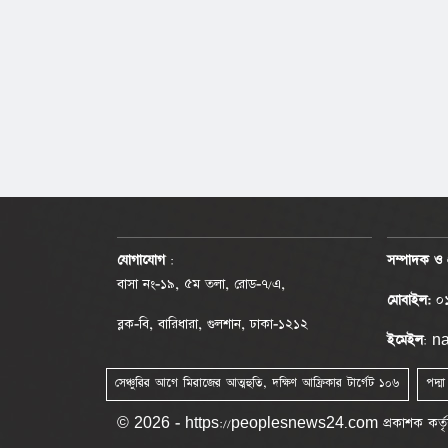
যোগাযোগ
:
সম্পাদক ও 
বাসা নং-১৯, ৫ম তলা, রোড-৭/এ,
মোবাইল:
০১
ব্লক-বি, বারিধারা, গুলশান, ঢাকা-১২১২
ইমেইল
: 
সেঞ্চুরির আগে মিরাজের আত্মহুতি, দক্ষিণ আফ্রিকার টার্গেট ১০৬
পদ্ম
© 2026 - https://peoplesnews24.com প্রকাশক কর্তৃক সর্বস