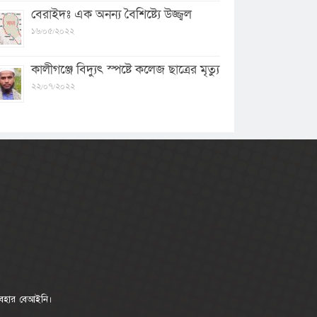
বেরাইদঃ এক অনন্য বৈশিষ্ট্যে উজ্জ্বল
১৬/০৫/২০২২
কালীগঞ্জে বিদ্যুৎ স্পষ্টে কলেজ ছাত্রের মৃত্যু
২২/০৭/২০২২
যবহার বেআইনি।