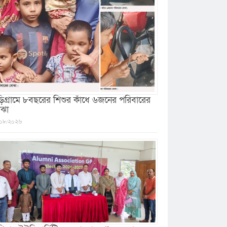
ড়িগ্রামে ৮বছরের শিশুর কাঁধে ৬জনের পরিবারের
ঝা
০৮/২০২৬