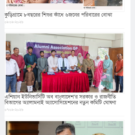
কুড়িগ্রামে ৮বছরের শিশুর কাঁধে ৬জনের পরিবারের বোঝা
০৮/০৮/২০২৬
এশিয়ান ইউনিভার্সিটি অব বাংলাদেশ’র সরকার ও রাজনীতি
বিভাগের অ্যালামনাই অ্যাসোসিয়েশনের নতুন কমিটি ঘোষণা
০৭/০৮/২০২৬