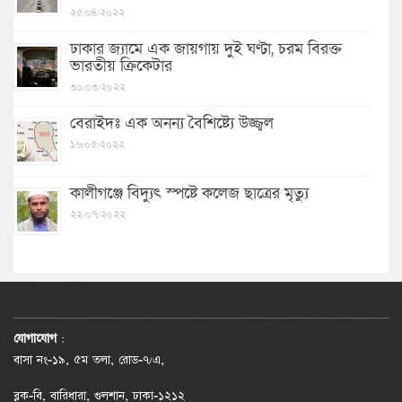
২৫/০৪/২০২২
ঢাকার জ্যামে এক জায়গায় দুই ঘণ্টা, চরম বিরক্ত
ভারতীয় ক্রিকেটার
৩০/০৩/২০২২
বেরাইদঃ এক অনন্য বৈশিষ্ট্যে উজ্জ্বল
১৬/০৫/২০২২
কালীগঞ্জে বিদ্যুৎ স্পষ্টে কলেজ ছাত্রের মৃত্যু
২২/০৭/২০২২
যোগাযোগ
:
বাসা নং-১৯, ৫ম তলা, রোড-৭/এ,
ব্লক-বি, বারিধারা, গুলশান, ঢাকা-১২১২