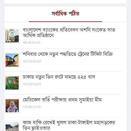
সর্বাধিক পঠিত
বাংলাদেশ ব্যাংকের প্রতিবেদন অশনি সংকেত সাত
আর্থিক প্রতিষ্ঠানে
২৪/০৪/২০২২
শনিবার থেকে নতুন পদ্ধতিতে ট্রেনের টিকিট বিক্রি
২৫/০৩/২০২২
ঢাকায় নতুন তিন রুটে নামছে ২২৫ বাস
২২/০৩/২০২২
মেডিকেল ভর্তি পরীক্ষায় প্রথম সুমাইয়া মীম
০৫/০৪/২০২২
কাজ বাকি রেখেই খুলল ঢাকা-টাঙ্গাইল মহাসড়কের
তিন ফ্লাইওভার