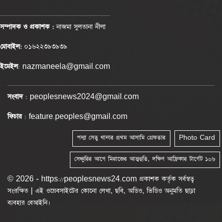
সম্পাদক ও প্রকাশক :
নাজমা সুলতানা নীলা
মোবাইল:
০১৬২২৩৯৩৯৩৯
ইমেইল
: nazmaneela@gmail.com
সংবাদ
: peoplesnews2024@gmail.com
ফিচার
: feature.peoples@gmail.com
পদ্মা সেতু থানার প্রথম আসামি গ্রেফতার
Photo Card
সেঞ্চুরির আগে মিরাজের আত্মহুতি, দক্ষিণ আফ্রিকার টার্গেট ১০৬
© 2026 - https://peoplesnews24.com প্রকাশক কর্তৃক সর্বস্বত্ব
সংরক্ষিত | এই ওয়েবসাইটের কোনো লেখা, ছবি, অডিও, ভিডিও অনুমতি ছাড়া
ব্যবহার বেআইনি।