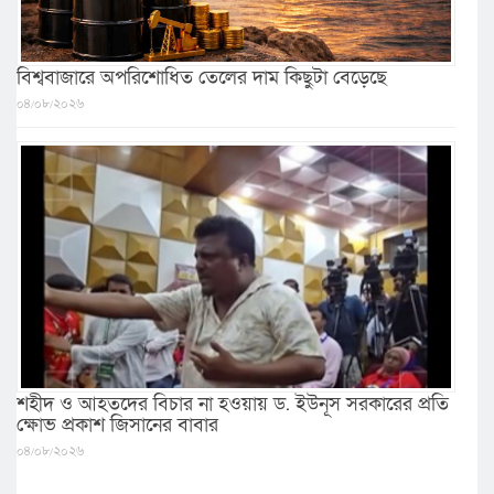
বিশ্ববাজারে অপরিশোধিত তেলের দাম কিছুটা বেড়েছে
০৪/০৮/২০২৬
শহীদ ও আহতদের বিচার না হওয়ায় ড. ইউনূস সরকারের প্রতি
ক্ষোভ প্রকাশ জিসানের বাবার
০৪/০৮/২০২৬