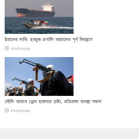
ইরানের দাবি: হরমুজ প্রণালি আমাদের পূর্ণ নিয়ন্ত্রণে
২৭/০৭/২০২৬
সৌদি আরবে ড্রোন হামলার চেষ্টা, প্রতিরক্ষা ব্যবস্থা সফল
২৭/০৭/২০২৬