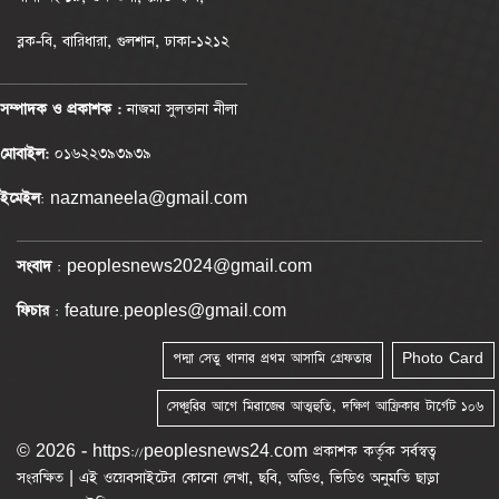
ব্লক-বি, বারিধারা, গুলশান, ঢাকা-১২১২
সম্পাদক ও প্রকাশক :
নাজমা সুলতানা নীলা
মোবাইল:
০১৬২২৩৯৩৯৩৯
ইমেইল
: nazmaneela@gmail.com
সংবাদ
: peoplesnews2024@gmail.com
ফিচার
: feature.peoples@gmail.com
পদ্মা সেতু থানার প্রথম আসামি গ্রেফতার
Photo Card
সেঞ্চুরির আগে মিরাজের আত্মহুতি, দক্ষিণ আফ্রিকার টার্গেট ১০৬
© 2026 - https://peoplesnews24.com প্রকাশক কর্তৃক সর্বস্বত্ব
সংরক্ষিত | এই ওয়েবসাইটের কোনো লেখা, ছবি, অডিও, ভিডিও অনুমতি ছাড়া