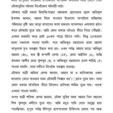
নিয়ে রংপুরের কাউনিয়া উপজেলার সাপটানা এলাকায় বিয়ে খেতে গিয়ে
নৌকাডুবির ঘটনায় নিখোঁজের ঘটনাটি ঘটে।
নৌকার যাত্রী বজরা মিয়াজিপাড়ার আমজাদ হোসেনের ছেলে আরিফুল
ইসলাম জানান, আমরা বিয়ে খাওয়ার উদ্দেশ্যে সাপাটানা যাচ্ছিলাম
পথিমধ্যে বৃষ্টি আর ঝড়ো বাতাসের ফলে বজরার সাতালস্কর এলাকায় হঠাৎ
করে নৌকাটা ডুবে যায়। আমি কোন রকমে সাঁতরে তীরে গিয়ে পৌঁছাই।
এসময় ধরাধরি করে মোট ১৮জন পাড়ে উঠতে পারি। কিন্তু ২৫জনের
মধ্যে ৭জনকে পাওয়া যায়নি। পরে আজিজুর রহমানের মেয়ে আয়শা
খাতুনকে মৃত অবস্থায় উদ্ধার করা হয়। এখন পর্যন্ত আমার ভাগ্নে আনিছুর
রহমান (৩০), তার স্ত্রী রুপালী বেগম (২৫), মেয়ে আইরিন (৯), ভাস্তি
কয়জন আলীর মেয়ে কুলসুম (৩) ও আজিজুর রহমানের চেলে শামিম (৫)
পাওয়া যায়নি। তারা নদীতে নিখোঁজ অবস্থায় রয়েছে।
নৌকার যাত্রী আমিনা বেগম জানান, আমার মা ও ভাতিজাসহ ৪জন
দাওয়াত খেতে যাওয়ার সময় নৌকাটি তিস্তার খর¯্রােতে ডুবে যায়। তারা
কোন রকমে সাঁতরিয়ে তীরে উঠলেও ভাতিজা শামিম ডুবে যায়। তাকে
এখনো পাওয়া যায়নি।
অপর যাত্রী শরিফা বেগম জানান, নৌকা ডুবির সময় আমার তিন বছরের
শিশু কুলসুম নদীতে ডুবে যায়। আমি প্রচুর পানি খেয়ে অসুস্থ্য হয়ে
পরেছিলাম। দুপুর পর্যন্ত উলিপুর হাসপাতালে চিকিৎসা নেয়ার পর আজ