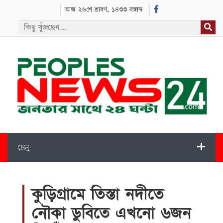
আজ ২৬শে শ্রাবণ, ১৪৩৩ বঙ্গাব্দ
মেনু
কুড়িগ্রামে তিস্তা নদীতে
নৌকা ডুবিতে এখনো ৬জন