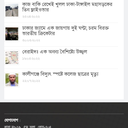
কাজ বাকি রেখেই খুলল ঢাকা-টাঙ্গাইল মহাসড়কের
তিন ফ্লাইওভার
২৫/০৪/২০২২
ঢাকার জ্যামে এক জায়গায় দুই ঘণ্টা, চরম বিরক্ত
ভারতীয় ক্রিকেটার
৩০/০৩/২০২২
বেরাইদঃ এক অনন্য বৈশিষ্ট্যে উজ্জ্বল
১৬/০৫/২০২২
কালীগঞ্জে বিদ্যুৎ স্পষ্টে কলেজ ছাত্রের মৃত্যু
২২/০৭/২০২২
যোগাযোগ
:
বাসা নং-১৯, ৫ম তলা, রোড-৭/এ,