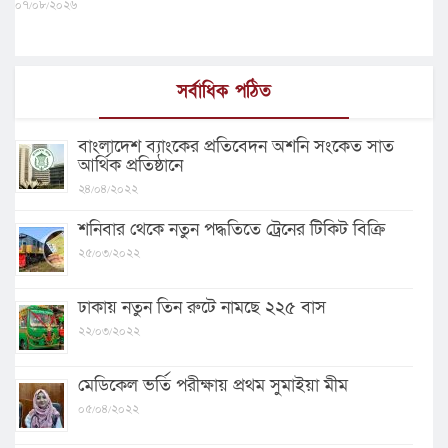
০৭/০৮/২০২৬
সর্বাধিক পঠিত
বাংলাদেশ ব্যাংকের প্রতিবেদন অশনি সংকেত সাত
আর্থিক প্রতিষ্ঠানে
২৪/০৪/২০২২
শনিবার থেকে নতুন পদ্ধতিতে ট্রেনের টিকিট বিক্রি
২৫/০৩/২০২২
ঢাকায় নতুন তিন রুটে নামছে ২২৫ বাস
২২/০৩/২০২২
মেডিকেল ভর্তি পরীক্ষায় প্রথম সুমাইয়া মীম
০৫/০৪/২০২২