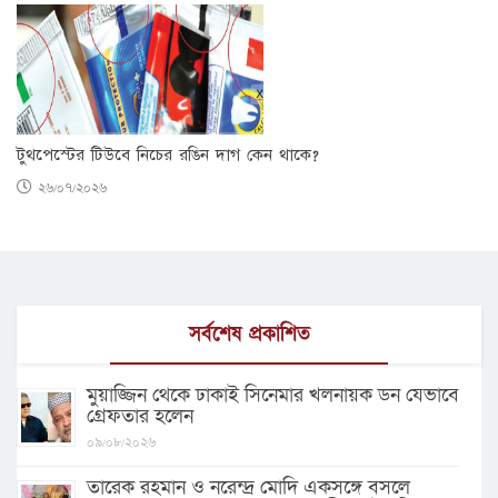
টুথপেস্টের টিউবে নিচের রঙিন দাগ কেন থাকে?
২৬/০৭/২০২৬
সর্বশেষ প্রকাশিত
মুয়াজ্জিন থেকে ঢাকাই সিনেমার খলনায়ক ডন যেভাবে
গ্রেফতার হলেন
০৯/০৮/২০২৬
তারেক রহমান ও নরেন্দ্র মোদি একসঙ্গে বসলে