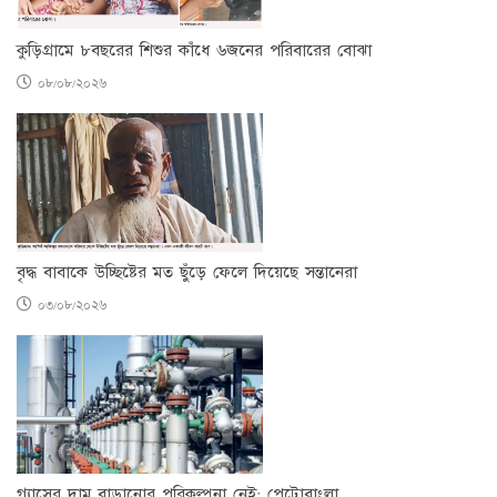
কুড়িগ্রামে ৮বছরের শিশুর কাঁধে ৬জনের পরিবারের বোঝা
০৮/০৮/২০২৬
বৃদ্ধ বাবাকে উচ্ছিষ্টের মত ছুঁড়ে ফেলে দিয়েছে সন্তানেরা
০৩/০৮/২০২৬
গ্যাসের দাম বাড়ানোর পরিকল্পনা নেই: পেট্রোবাংলা