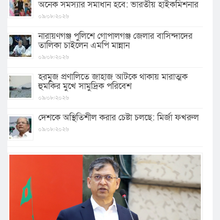
অনেক সমস্যার সমাধান হবে: ভারতীয় হাইকমিশনার
০৯/০৮/২০২৬
নারায়ণগঞ্জ পুলিশে গোপালগঞ্জ জেলার বাসিন্দাদের
তালিকা চাইলেন এমপি মান্নান
০৯/০৮/২০২৬
হরমুজ প্রণালিতে জাহাজ আটকে থাকায় মারাত্মক
হুমকির মুখে সামুদ্রিক পরিবেশ
০৯/০৮/২০২৬
দেশকে অস্থিতিশীল করার চেষ্টা চলছে: মির্জা ফখরুল
০৯/০৮/২০২৬