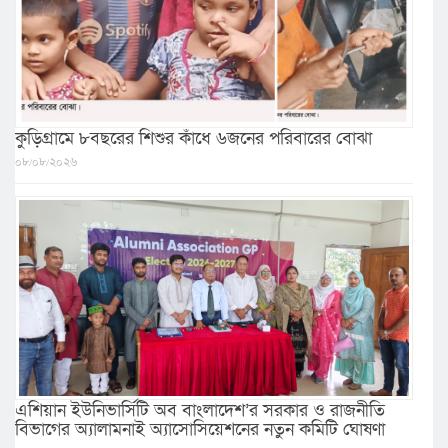
কুড়িগ্রামে ৮বছরের শিশুর কাঁধে ৬জনের পরিবারের বোঝা
০৮/০৮/২০২৬
এশিয়ান ইউনিভার্সিটি অব বাংলাদেশ’র সরকার ও রাজনীতি
বিভাগের অ্যালামনাই অ্যাসোসিয়েশনের নতুন কমিটি ঘোষণা