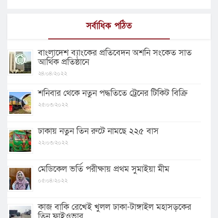
সর্বাধিক পঠিত
বাংলাদেশ ব্যাংকের প্রতিবেদন অশনি সংকেত সাত
আর্থিক প্রতিষ্ঠানে
২৪/০৪/২০২২
শনিবার থেকে নতুন পদ্ধতিতে ট্রেনের টিকিট বিক্রি
২৫/০৩/২০২২
ঢাকায় নতুন তিন রুটে নামছে ২২৫ বাস
২২/০৩/২০২২
মেডিকেল ভর্তি পরীক্ষায় প্রথম সুমাইয়া মীম
০৫/০৪/২০২২
কাজ বাকি রেখেই খুলল ঢাকা-টাঙ্গাইল মহাসড়কের
তিন ফ্লাইওভার