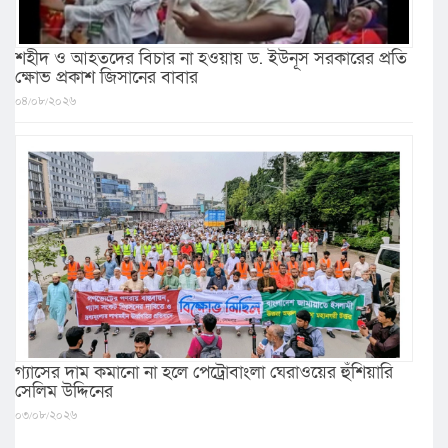
শহীদ ও আহতদের বিচার না হওয়ায় ড. ইউনূস সরকারের প্রতি
ক্ষোভ প্রকাশ জিসানের বাবার
০৪/০৮/২০২৬
গ্যাসের দাম কমানো না হলে পেট্রোবাংলা ঘেরাওয়ের হুঁশিয়ারি
সেলিম উদ্দিনের
০৩/০৮/২০২৬