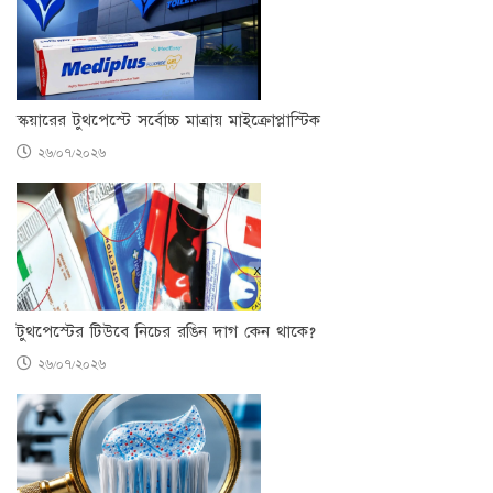
স্কয়ারের টুথপেস্টে সর্বোচ্চ মাত্রায় মাইক্রোপ্লাস্টিক
২৬/০৭/২০২৬
টুথপেস্টের টিউবে নিচের রঙিন দাগ কেন থাকে?
২৬/০৭/২০২৬