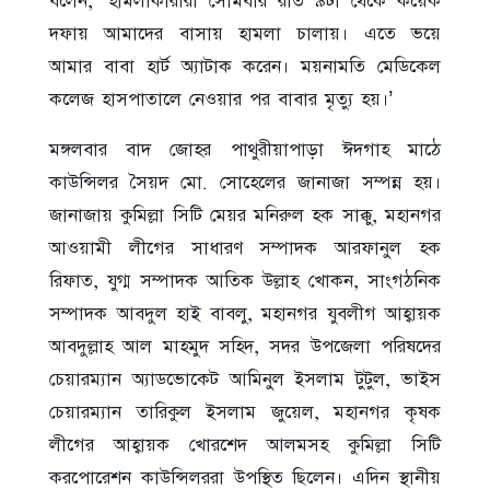
বলেন, ‘হামলাকারীরা সোমবার রাত ৯টা থেকে কয়েক
দফায় আমাদের বাসায় হামলা চালায়। এতে ভয়ে
আমার বাবা হার্ট অ্যাটাক করেন। ময়নামতি মেডিকেল
কলেজ হাসপাতালে নেওয়ার পর বাবার মৃত্যু হয়।’
মঙ্গলবার বাদ জোহর পাথুরীয়াপাড়া ঈদগাহ মাঠে
কাউন্সিলর সৈয়দ মো. সোহেলের জানাজা সম্পন্ন হয়।
জানাজায় কুমিল্লা সিটি মেয়র মনিরুল হক সাক্কু, মহানগর
আওয়ামী লীগের সাধারণ সম্পাদক আরফানুল হক
রিফাত, যুগ্ম সম্পাদক আতিক উল্লাহ খোকন, সাংগঠনিক
সম্পাদক আবদুল হাই বাবলু, মহানগর যুবলীগ আহ্বায়ক
আবদুল্লাহ আল মাহমুদ সহিদ, সদর উপজেলা পরিষদের
চেয়ারম্যান অ্যাডভোকেট আমিনুল ইসলাম টুটুল, ভাইস
চেয়ারম্যান তারিকুল ইসলাম জুয়েল, মহানগর কৃষক
লীগের আহ্বায়ক খোরশেদ আলমসহ কুমিল্লা সিটি
করপোরেশন কাউন্সিলররা উপস্থিত ছিলেন। এদিন স্থানীয়