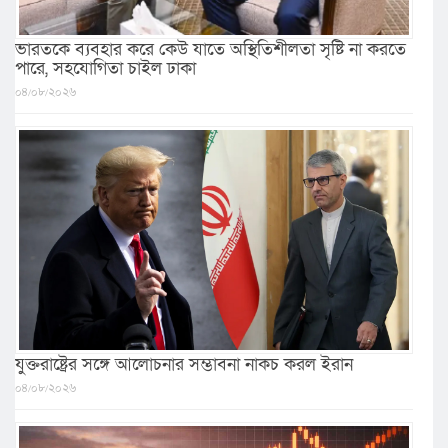
ভারতকে ব্যবহার করে কেউ যাতে অস্থিতিশীলতা সৃষ্টি না করতে
পারে, সহযোগিতা চাইল ঢাকা
০৪/০৮/২০২৬
যুক্তরাষ্ট্রের সঙ্গে আলোচনার সম্ভাবনা নাকচ করল ইরান
০৪/০৮/২০২৬