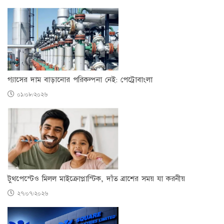
গ্যাসের দাম বাড়ানোর পরিকল্পনা নেই: পেট্রোবাংলা
০১/০৮/২০২৬
টুথপেস্টেও মিলল মাইক্রোপ্লাস্টিক, দাঁত ব্রাশের সময় যা করনীয়
২৭/০৭/২০২৬