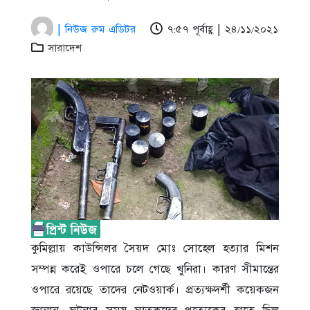
| নিউজ রুম এডিটর
৭:৫৭ পূর্বাহ্ণ | ২৪/১১/২০২১
সারাদেশ
কুমিল্লায় কাউন্সিলর সৈয়দ মোঃ সোহেল হত্যার মিশন
সম্পন্ন করেই ওপারে চলে গেছে খুনিরা। কারণ সীমান্তের
ওপারে রয়েছে তাদের নেটওয়ার্ক। প্রত্যক্ষদর্শী কয়েকজন