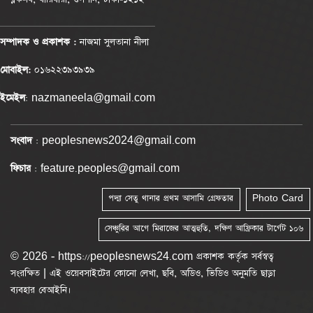
সম্পাদক ও প্রকাশক :
নাজমা সুলতানা নীলা
মোবাইল:
০১৬২২৩৯৩৯৩৯
ইমেইল
: nazmaneela@gmail.com
সংবাদ
: peoplesnews2024@gmail.com
ফিচার
: feature.peoples@gmail.com
পদ্মা সেতু থানার প্রথম আসামি গ্রেফতার
Photo Card
সেঞ্চুরির আগে মিরাজের আত্মহুতি, দক্ষিণ আফ্রিকার টার্গেট ১০৬
© 2026 - https://peoplesnews24.com প্রকাশক কর্তৃক সর্বস্বত্ব
সংরক্ষিত | এই ওয়েবসাইটের কোনো লেখা, ছবি, অডিও, ভিডিও অনুমতি ছাড়া
ব্যবহার বেআইনি।