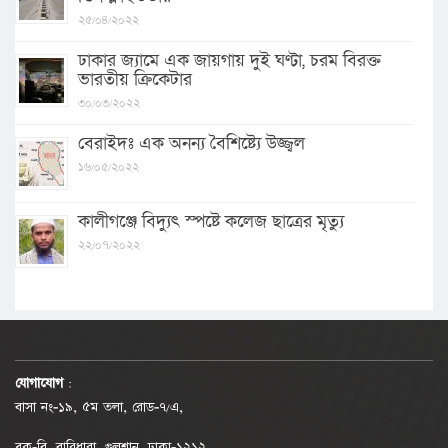
২৫/০৪/২০২২
ঢাকার জ্যামে এক জায়গায় দুই ঘণ্টা, চরম বিরক্ত
ভারতীয় ক্রিকেটার
৩০/০৩/২০২২
বেরাইদঃ এক অনন্য বৈশিষ্ট্যে উজ্জ্বল
১৬/০৫/২০২২
কালীগঞ্জে বিদ্যুৎ স্পষ্টে কলেজ ছাত্রের মৃত্যু
২২/০৭/২০২২
যোগাযোগ
:
বাসা নং-১৯, ৫ম তলা, রোড-৭/এ,
ব্লক-বি, বারিধারা, গুলশান, ঢাকা-১২১২