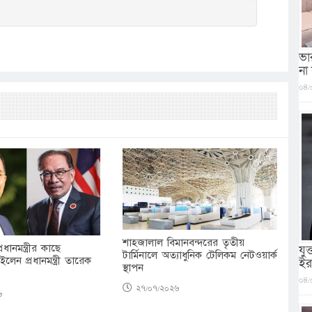
ভা
না
০৪/
শাহজালাল বিমানবন্দরের তৃতীয়
রধানমন্ত্রীর কাছে
যু
টার্মিনালে অত্যাধুনিক টেলিকম নেটওয়ার্ক
েন প্রধানমন্ত্রী তারেক
ইর
স্থাপন
০৪/
২৭/০৭/২০২৬
৬