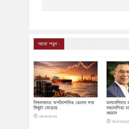
আরো পড়ুন :
বিশ্ববাজারে অপরিশোধিত তেলের দাম
মালয়েশিয়ার প্
কিছুটা বেড়েছে
সহযোগিতা চাইল
রহমান
০৪/০৮/২০২৬
২৮/০৭/২০২