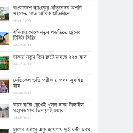
বাংলাদেশ ব্যাংকের প্রতিবেদন অশনি
সংকেত সাত আর্থিক প্রতিষ্ঠানে
২৪/০৪/২০২২
শনিবার থেকে নতুন পদ্ধতিতে ট্রেনের
টিকিট বিক্রি
২৫/০৩/২০২২
ঢাকায় নতুন তিন রুটে নামছে ২২৫ বাস
২২/০৩/২০২২
মেডিকেল ভর্তি পরীক্ষায় প্রথম সুমাইয়া
মীম
০৫/০৪/২০২২
কাজ বাকি রেখেই খুলল ঢাকা-টাঙ্গাইল
মহাসড়কের তিন ফ্লাইওভার
২৫/০৪/২০২২
ঢাকার জ্যামে এক জায়গায় দুই ঘণ্টা, চরম