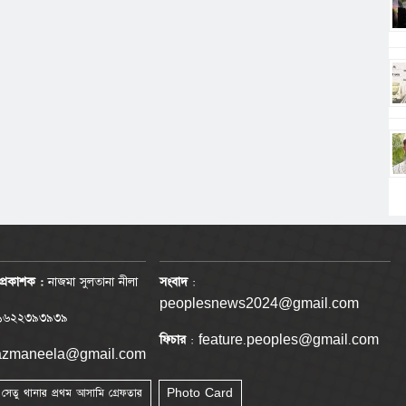
প্রকাশক :
নাজমা সুলতানা নীলা
সংবাদ
:
peoplesnews2024@gmail.com
৬২২৩৯৩৯৩৯
ফিচার
: feature.peoples@gmail.com
nazmaneela@gmail.com
া সেতু থানার প্রথম আসামি গ্রেফতার
Photo Card