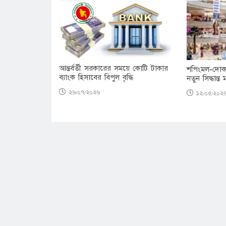
আন্তর্বর্তী সরকারের সময়ে কোটি টাকার
শপিংমল-দোক
ব্যাংক হিসাবের বিপুল বৃদ্ধি
নতুন সিদ্ধান্
২৬/০৭/২০২৬
১২/০৫/২০২