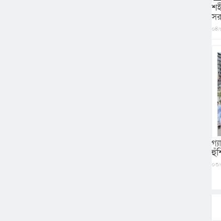
শহ
সর
০৪/
গ্
হু
০৩/