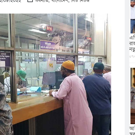
 ২২/০৮/২০২২
অর্থনীতি
,
বাংলাদেশ
,
লিড নিউজ
এশ
রা
নত
০৭/
আই
স্বরা