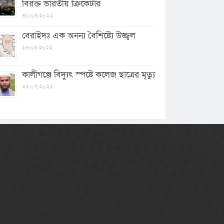
বিরক্ত ভারতীয় ক্রিকেটার
৩০/০৩/২০২২
বেরাইদঃ এক অনন্য বৈশিষ্ট্যে উজ্জ্বল
১৬/০৫/২০২২
কালীগঞ্জে বিদ্যুৎ স্পষ্টে কলেজ ছাত্রের মৃত্যু
২২/০৭/২০২২