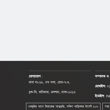
যোগাযোগ
:
সম্পাদক ও 
বাসা নং-১৯, ৫ম তলা, রোড-৭/এ,
মোবাইল:
০১
ব্লক-বি, বারিধারা, গুলশান, ঢাকা-১২১২
ইমেইল
: 
সেঞ্চুরির আগে মিরাজের আত্মহুতি, দক্ষিণ আফ্রিকার টার্গেট ১০৬
পদ্ম