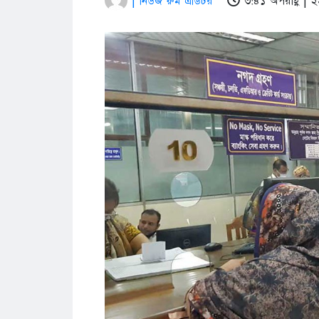
| নিউজ রুম এডিটর
৩:৪১ অপরাহ্ণ |