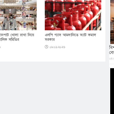
ানপাট খোলা রাখা নিয়ে
এলপি গ্যাস আমদানিতে ভ্যাট কমাল
ত মালিক সমিতির
সরকার
বি
৬
০৮/০১/২০২৬
বে
০৪/