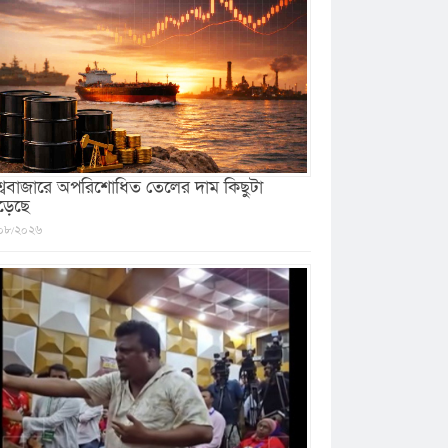
শ্ববাজারে অপরিশোধিত তেলের দাম কিছুটা
ড়েছে
০৮/২০২৬