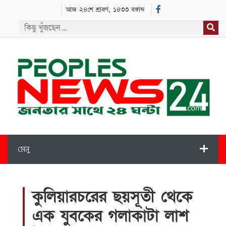
আজ ২৪শে শ্রাবণ, ১৪৩৩ বঙ্গাব্দ
মেনু
কুলিয়ারচরের ছয়সূতী থেকে
এক যুবকের গলাকাটা লাশ