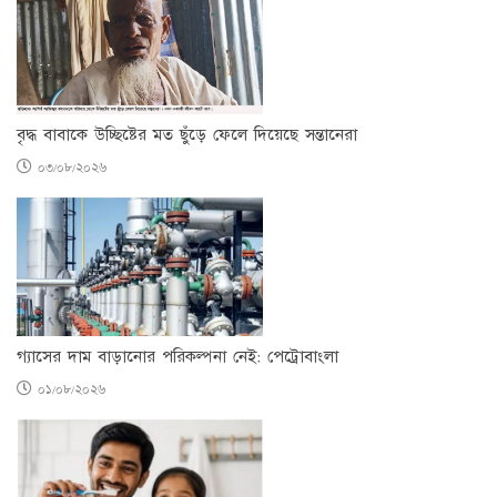
বৃদ্ধ বাবাকে উচ্ছিষ্টের মত ছুঁড়ে ফেলে দিয়েছে সন্তানেরা
০৩/০৮/২০২৬
গ্যাসের দাম বাড়ানোর পরিকল্পনা নেই: পেট্রোবাংলা
০১/০৮/২০২৬