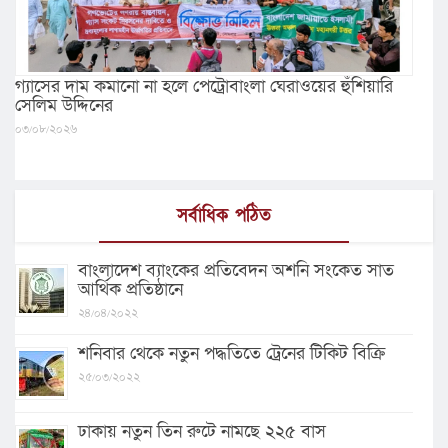
গ্যাসের দাম কমানো না হলে পেট্রোবাংলা ঘেরাওয়ের হুঁশিয়ারি
সেলিম উদ্দিনের
০৩/০৮/২০২৬
সর্বাধিক পঠিত
বাংলাদেশ ব্যাংকের প্রতিবেদন অশনি সংকেত সাত
আর্থিক প্রতিষ্ঠানে
২৪/০৪/২০২২
শনিবার থেকে নতুন পদ্ধতিতে ট্রেনের টিকিট বিক্রি
২৫/০৩/২০২২
ঢাকায় নতুন তিন রুটে নামছে ২২৫ বাস