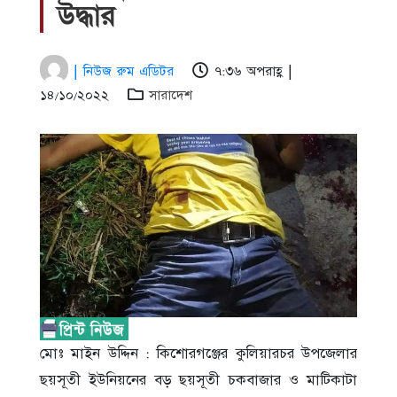
উদ্ধার
| নিউজ রুম এডিটর
৭:৩৬ অপরাহ্ণ |
১৪/১০/২০২২
সারাদেশ
মোঃ মাইন উদ্দিন : কিশোরগঞ্জের কুলিয়ারচর উপজেলার
ছয়সূতী ইউনিয়নের বড় ছয়সূতী চকবাজার ও মাটিকাটা