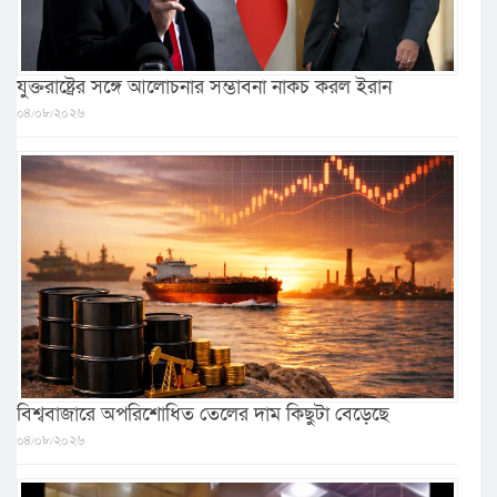
যুক্তরাষ্ট্রের সঙ্গে আলোচনার সম্ভাবনা নাকচ করল ইরান
০৪/০৮/২০২৬
বিশ্ববাজারে অপরিশোধিত তেলের দাম কিছুটা বেড়েছে
০৪/০৮/২০২৬