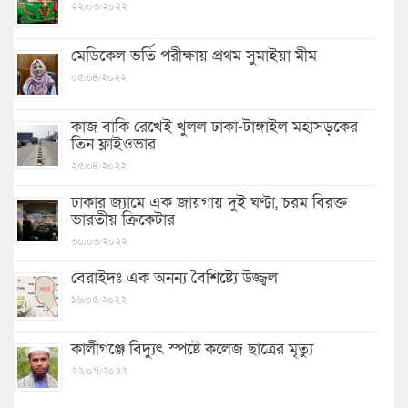
২২/০৩/২০২২
মেডিকেল ভর্তি পরীক্ষায় প্রথম সুমাইয়া মীম
০৫/০৪/২০২২
কাজ বাকি রেখেই খুলল ঢাকা-টাঙ্গাইল মহাসড়কের
তিন ফ্লাইওভার
২৫/০৪/২০২২
ঢাকার জ্যামে এক জায়গায় দুই ঘণ্টা, চরম বিরক্ত
ভারতীয় ক্রিকেটার
৩০/০৩/২০২২
বেরাইদঃ এক অনন্য বৈশিষ্ট্যে উজ্জ্বল
১৬/০৫/২০২২
কালীগঞ্জে বিদ্যুৎ স্পষ্টে কলেজ ছাত্রের মৃত্যু
২২/০৭/২০২২