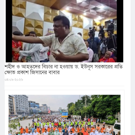
শহীদ ও আহতদের বিচার না হওয়ায় ড. ইউনূস সরকারের প্রতি
ক্ষোভ প্রকাশ জিসানের বাবার
০৪/০৮/২০২৬