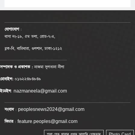
যোগাযোগ
:
বাসা নং-১৯, ৫ম তলা, রোড-৭/এ,
ব্লক-বি, বারিধারা, গুলশান, ঢাকা-১২১২
সম্পাদক ও প্রকাশক :
নাজমা সুলতানা নীলা
মোবাইল:
০১৬২২৩৯৩৯৩৯
ইমেইল
: nazmaneela@gmail.com
সংবাদ
: peoplesnews2024@gmail.com
ফিচার
: feature.peoples@gmail.com
পদ্মা সেতু থানার প্রথম আসামি গ্রেফতার
Photo Card