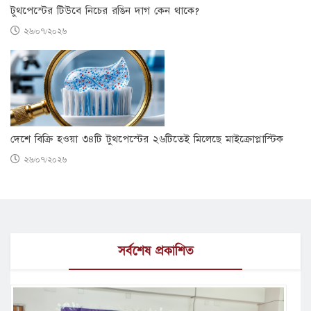
টুথপেস্টের টিউবে নিচের রঙিন দাগ কেন থাকে?
২৬/০৭/২০২৬
দেশে বিক্রি হওয়া ৩৪টি টুথপেস্টের ২৬টিতেই মিলেছে মাইক্রোপ্লাস্টিক
২৬/০৭/২০২৬
সর্বশেষ প্রকাশিত