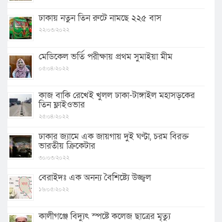
ঢাকায় নতুন তিন রুটে নামছে ২২৫ বাস
২২/০৩/২০২২
মেডিকেল ভর্তি পরীক্ষায় প্রথম সুমাইয়া মীম
০৫/০৪/২০২২
কাজ বাকি রেখেই খুলল ঢাকা-টাঙ্গাইল মহাসড়কের
তিন ফ্লাইওভার
২৫/০৪/২০২২
ঢাকার জ্যামে এক জায়গায় দুই ঘণ্টা, চরম বিরক্ত
ভারতীয় ক্রিকেটার
৩০/০৩/২০২২
বেরাইদঃ এক অনন্য বৈশিষ্ট্যে উজ্জ্বল
১৬/০৫/২০২২
কালীগঞ্জে বিদ্যুৎ স্পষ্টে কলেজ ছাত্রের মৃত্যু