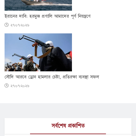
ইরানের দাবি: হরমুজ প্রণালি আমাদের পূর্ণ নিয়ন্ত্রণে
২৭/০৭/২০২৬
সৌদি আরবে ড্রোন হামলার চেষ্টা, প্রতিরক্ষা ব্যবস্থা সফল
২৭/০৭/২০২৬
সর্বশেষ প্রকাশিত