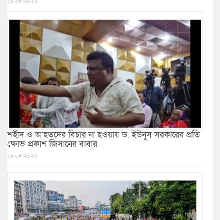
০৪/০৮/২০২৬
শহীদ ও আহতদের বিচার না হওয়ায় ড. ইউনূস সরকারের প্রতি
ক্ষোভ প্রকাশ জিসানের বাবার
০৪/০৮/২০২৬