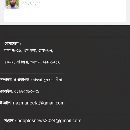
২২/০৭/২০২২
যোগাযোগ
:
বাসা নং-১৯, ৫ম তলা, রোড-৭/এ,
ব্লক-বি, বারিধারা, গুলশান, ঢাকা-১২১২
সম্পাদক ও প্রকাশক :
নাজমা সুলতানা নীলা
মোবাইল:
০১৬২২৩৯৩৯৩৯
ইমেইল
: nazmaneela@gmail.com
সংবাদ
: peoplesnews2024@gmail.com