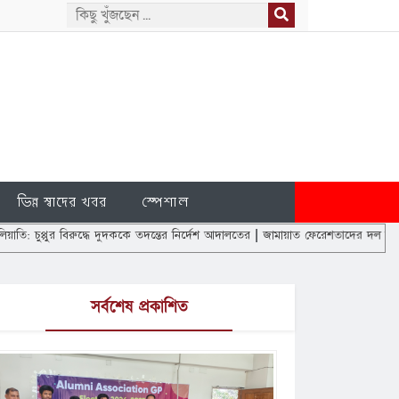
ভিন্ন স্বাদের খবর
স্পেশাল
রুদ্ধে দুদককে তদন্তের নির্দেশ আদালতের
|
জামায়াত ফেরেশতাদের দল নয়, আমরাও মানুষ: ড
সর্বশেষ প্রকাশিত