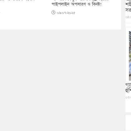
শহ
পাইপলাইন অপসারণ ও বিনষ্ট!
সর
৫
০৯/০৭/২০২৫
০৪/
গ্
হু
০৩/