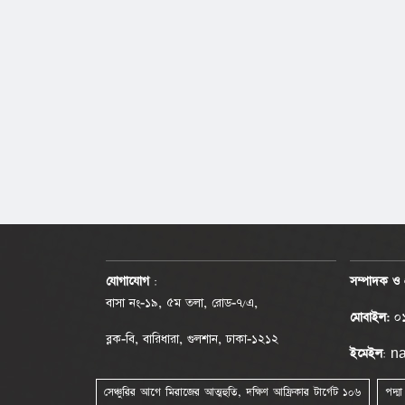
যোগাযোগ
:
সম্পাদক ও 
বাসা নং-১৯, ৫ম তলা, রোড-৭/এ,
মোবাইল:
০১
ব্লক-বি, বারিধারা, গুলশান, ঢাকা-১২১২
ইমেইল
: 
সেঞ্চুরির আগে মিরাজের আত্মহুতি, দক্ষিণ আফ্রিকার টার্গেট ১০৬
পদ্ম