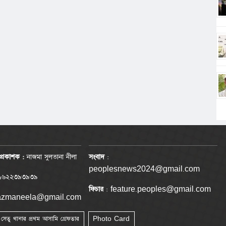
প্রকাশক :
নাজমা সুলতানা নীলা
সংবাদ
:
peoplesnews2024@gmail.com
৬২২৩৯৩৯৩৯
ফিচার
: feature.peoples@gmail.com
nazmaneela@gmail.com
া সেতু থানার প্রথম আসামি গ্রেফতার
Photo Card