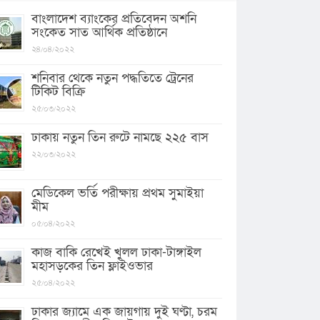
বাংলাদেশ ব্যাংকের প্রতিবেদন অশনি
সংকেত সাত আর্থিক প্রতিষ্ঠানে
২৪/০৪/২০২২
শনিবার থেকে নতুন পদ্ধতিতে ট্রেনের
টিকিট বিক্রি
২৫/০৩/২০২২
ঢাকায় নতুন তিন রুটে নামছে ২২৫ বাস
২২/০৩/২০২২
মেডিকেল ভর্তি পরীক্ষায় প্রথম সুমাইয়া
মীম
০৫/০৪/২০২২
কাজ বাকি রেখেই খুলল ঢাকা-টাঙ্গাইল
মহাসড়কের তিন ফ্লাইওভার
২৫/০৪/২০২২
ঢাকার জ্যামে এক জায়গায় দুই ঘণ্টা, চরম