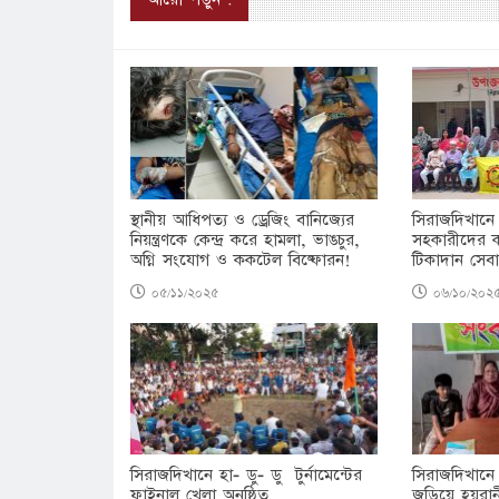
স্থানীয় আধিপত্য ও ড্রেজিং বানিজ্যের
সিরাজদিখানে ৬
নিয়ন্ত্রণকে কেন্দ্র করে হামলা, ভাঙচুর,
সহকারীদের কর
অগ্নি সংযোগ ও ককটেল বিষ্ফোরন!
টিকাদান সেবা
০৫/১১/২০২৫
০৬/১০/২০২
সিরাজদিখানে হা- ডু- ডু টুর্নামেন্টের
সিরাজদিখানে
ফাইনাল খেলা অনুষ্ঠিত
জড়িয়ে হয়রা