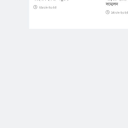
সম্মেলন
২৯/০৮/২০২৫
১৪/০৮/২০২