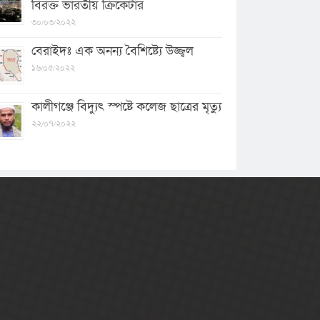
বিরক্ত ভারতীয় ক্রিকেটার
৩০/০৩/২০২২
বেরাইদঃ এক অনন্য বৈশিষ্ট্যে উজ্জ্বল
১৬/০৫/২০২২
কালীগঞ্জে বিদ্যুৎ স্পষ্টে কলেজ ছাত্রের মৃত্যু
২২/০৭/২০২২