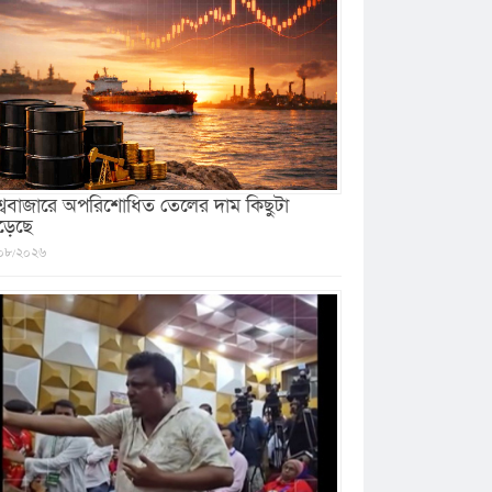
শ্ববাজারে অপরিশোধিত তেলের দাম কিছুটা
ড়েছে
০৮/২০২৬