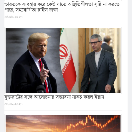
ভারতকে ব্যবহার করে কেউ যাতে অস্থিতিশীলতা সৃষ্টি না করতে
পারে, সহযোগিতা চাইল ঢাকা
০৪/০৮/২০২৬
যুক্তরাষ্ট্রের সঙ্গে আলোচনার সম্ভাবনা নাকচ করল ইরান
০৪/০৮/২০২৬