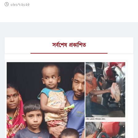
০৬/০৭/২০২৫
সর্বশেষ প্রকাশিত