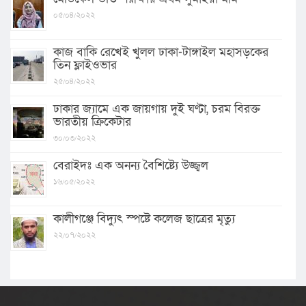
০৫/০৪/২০২২
কাজ বাকি রেখেই খুলল ঢাকা-টাঙ্গাইল মহাসড়কের
তিন ফ্লাইওভার
২৫/০৪/২০২২
ঢাকার জ্যামে এক জায়গায় দুই ঘণ্টা, চরম বিরক্ত
ভারতীয় ক্রিকেটার
৩০/০৩/২০২২
বেরাইদঃ এক অনন্য বৈশিষ্ট্যে উজ্জ্বল
১৬/০৫/২০২২
কালীগঞ্জে বিদ্যুৎ স্পষ্টে কলেজ ছাত্রের মৃত্যু
২২/০৭/২০২২