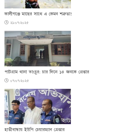
কালীগঞ্জে মাছের সাথে এ কেমন শত্রুতা!
২১/০৭/২০২৫
পাটগ্রাম থানা ভাংচুর: চার দিনে ১৪ জনকে গ্রেপ্তার
০৭/০৭/২০২৫
হাতীবান্ধায় ইউপি চেয়ারম্যান গ্রেপ্তার