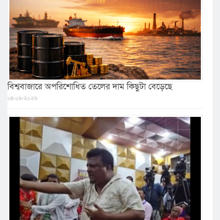
বিশ্ববাজারে অপরিশোধিত তেলের দাম কিছুটা বেড়েছে
০৪/০৮/২০২৬