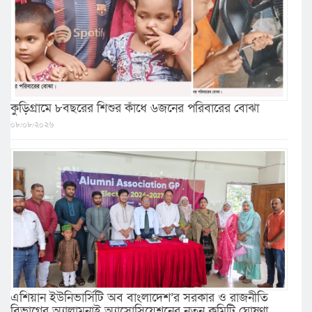
কুড়িগ্রামে ৮বছরের শিশুর কাঁধে ৬জনের পরিবারের বোঝা
০৮/০৮/২০২৬
এশিয়ান ইউনিভার্সিটি অব বাংলাদেশ’র সরকার ও রাজনীতি
বিভাগের অ্যালামনাই অ্যাসোসিয়েশনের নতুন কমিটি ঘোষণা