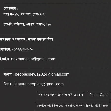
যোগাযোগ
:
বাসা নং-১৯, ৫ম তলা, রোড-৭/এ,
ব্লক-বি, বারিধারা, গুলশান, ঢাকা-১২১২
সম্পাদক ও প্রকাশক :
নাজমা সুলতানা নীলা
মোবাইল:
০১৬২২৩৯৩৯৩৯
ইমেইল
: nazmaneela@gmail.com
সংবাদ
: peoplesnews2024@gmail.com
ফিচার
: feature.peoples@gmail.com
পদ্মা সেতু থানার প্রথম আসামি গ্রেফতার
Photo Card
সেঞ্চুরির আগে মিরাজের আত্মহুতি, দক্ষিণ আফ্রিকার টার্গেট ১০৬