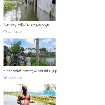
তিস্তাপাড়ে পানিবন্দি হাজারও মানুষ
৩০/০৭/২০২৫
লালমনিরহাটে বিদ্যুৎস্পৃষ্টে ব্যবসায়ীর মৃত্যু
২৯/০৭/২০২৫