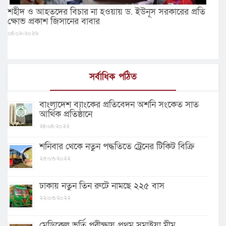
শহীদ ও আহতদের বিচার না হওয়ায় ড. ইউনূস সরকারের প্রতি
ক্ষোভ প্রকাশ জিসানের বাবার
০৪/০৮/২০২৬
সর্বাধিক পঠিত
বাংলাদেশ ব্যাংকের প্রতিবেদন অশনি সংকেত সাত
আর্থিক প্রতিষ্ঠানে
২৪/০৪/২০২২
শনিবার থেকে নতুন পদ্ধতিতে ট্রেনের টিকিট বিক্রি
২৫/০৩/২০২২
ঢাকায় নতুন তিন রুটে নামছে ২২৫ বাস
২২/০৩/২০২২
মেডিকেল ভর্তি পরীক্ষায় প্রথম সুমাইয়া মীম