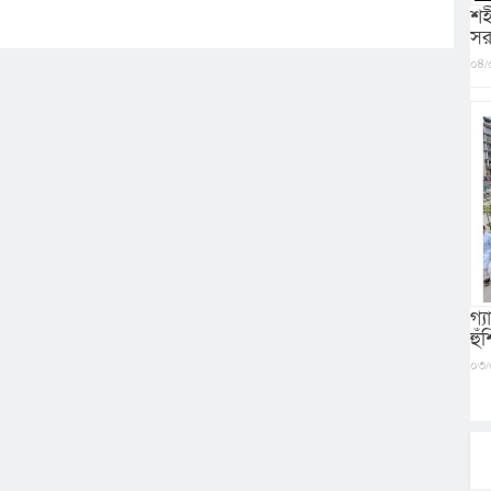
শহ
সর
০৪/
গ্
হু
০৩/