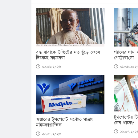
বৃদ্ধ বাবাকে উচ্ছিষ্টের মত ছুঁড়ে ফেলে
গ্যাসের দাম 
দিয়েছে সন্তানেরা
পেট্রোবাংলা
০৩/০৮/২০২৬
০১/০৮/২০২
টুথপেস্টের 
স্কয়ারের টুথপেস্টে সর্বোচ্চ মাত্রায়
কেন থাকে?
মাইক্রোপ্লাস্টিক
২৬/০৭/২০২
২৬/০৭/২০২৬