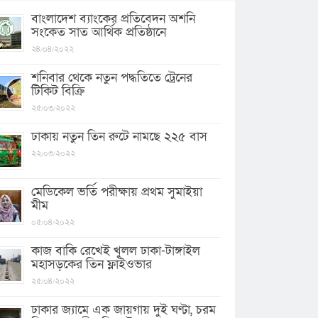
বাংলাদেশ ব্যাংকের প্রতিবেদন অশনি
সংকেত সাত আর্থিক প্রতিষ্ঠানে
২৪/০৪/২০২২
শনিবার থেকে নতুন পদ্ধতিতে ট্রেনের
টিকিট বিক্রি
২৫/০৩/২০২২
ঢাকায় নতুন তিন রুটে নামছে ২২৫ বাস
২২/০৩/২০২২
মেডিকেল ভর্তি পরীক্ষায় প্রথম সুমাইয়া
মীম
০৫/০৪/২০২২
কাজ বাকি রেখেই খুলল ঢাকা-টাঙ্গাইল
মহাসড়কের তিন ফ্লাইওভার
২৫/০৪/২০২২
ঢাকার জ্যামে এক জায়গায় দুই ঘণ্টা, চরম