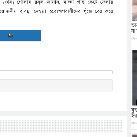
কর্তা (ওসি) গোলাম রসূল জানান, মাল্টা গাছ কেটে ফেলার
োজনীয় ব্যবস্থা নেওয়া হবে।অপরাধীদের খুঁজে বের করে
ভা
না
০৪/
যু
ইর
০৪/