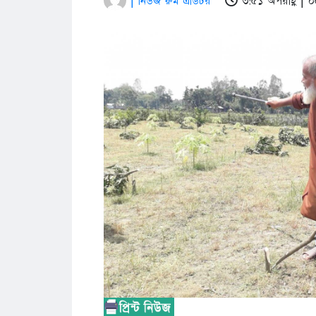
| নিউজ রুম এডিটর
৩:৫১ অপরাহ্ণ |