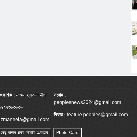
প্রকাশক :
নাজমা সুলতানা নীলা
সংবাদ
:
peoplesnews2024@gmail.com
৬২২৩৯৩৯৩৯
ফিচার
: feature.peoples@gmail.com
nazmaneela@gmail.com
া সেতু থানার প্রথম আসামি গ্রেফতার
Photo Card