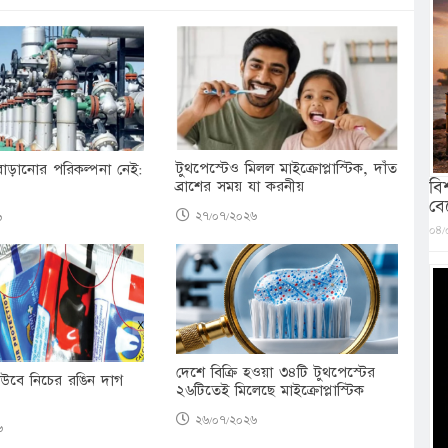
টুথপেস্টেও মিলল মাইক্রোপ্লাস্টিক, দাঁত
বাড়ানোর পরিকল্পনা নেই:
বি
ব্রাশের সময় যা করনীয়
বে
২৭/০৭/২০২৬
৬
০৪/
দেশে বিক্রি হওয়া ৩৪টি টুথপেস্টের
টিউবে নিচের রঙিন দাগ
২৬টিতেই মিলেছে মাইক্রোপ্লাস্টিক
২৬/০৭/২০২৬
৬