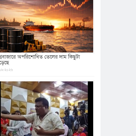
শ্ববাজারে অপরিশোধিত তেলের দাম কিছুটা
ড়েছে
০৮/২০২৬