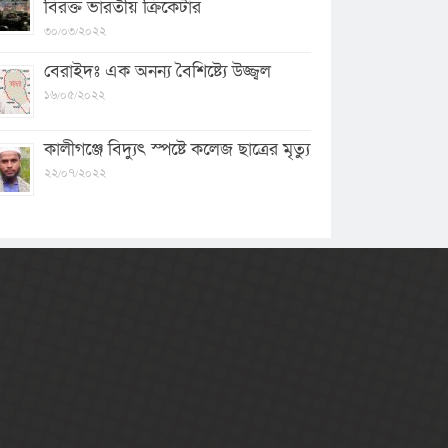
বিরক্ত ভারতীয় ক্রিকেটার
৩০/০৩/২০২২
বেরাইদঃ এক অনন্য বৈশিষ্ট্যে উজ্জ্বল
১৬/০৫/২০২২
কালীগঞ্জে বিদ্যুৎ স্পষ্টে কলেজ ছাত্রের মৃত্যু
২২/০৭/২০২২