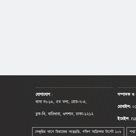
যোগাযোগ
:
সম্পাদক ও 
বাসা নং-১৯, ৫ম তলা, রোড-৭/এ,
মোবাইল:
০১
ব্লক-বি, বারিধারা, গুলশান, ঢাকা-১২১২
ইমেইল
: 
সেঞ্চুরির আগে মিরাজের আত্মহুতি, দক্ষিণ আফ্রিকার টার্গেট ১০৬
পদ্ম