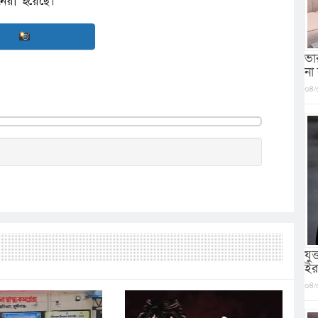
নেয়া হয়েছে।
ভা
না
০৪/
যু
ইর
০৪/