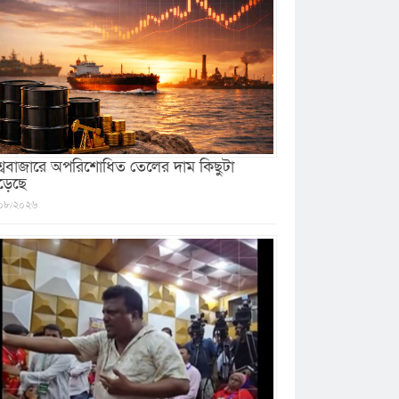
শ্ববাজারে অপরিশোধিত তেলের দাম কিছুটা
ড়েছে
০৮/২০২৬