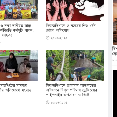
 দফা দাবীতে স্বাস্থ্য
সিরাজদিখানে ৫ বছরের শিশু ধর্ষন
্মবিরতি কর্মসূচি পালন,
চেষ্টার অভিযোগ!
 ব্যাহত!
২৫/০৯/২০২৫
৫
বি
বে
০৪/
 মারপিটের মামলায়
সিরাজদিখানে ভ্রাম্যমান আদালতের
নীর অভিযোগে সংবাদ
অভিযানে বিপুল পরিমাণ ড্রেজিংয়ের
পাইপলাইন অপসারণ ও বিনষ্ট!
৫
০৯/০৭/২০২৫