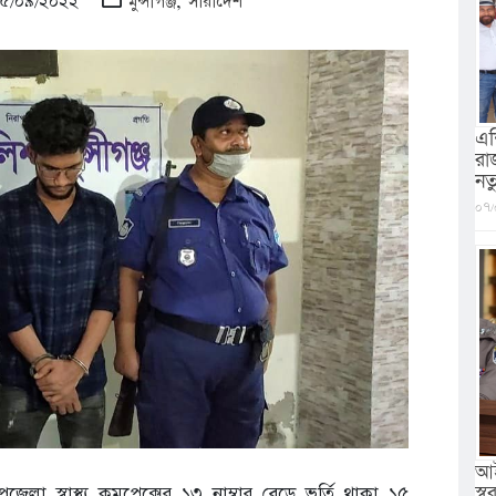
 ২৫/০৯/২০২২
মুন্সীগঞ্জ
,
সারাদেশ
এশ
রা
নত
০৭/
আই
স্বরা
জেলা স্বাস্থ্য কমপ্লেক্সের ১৩ নাম্বার বেডে ভর্তি থাকা ১৫