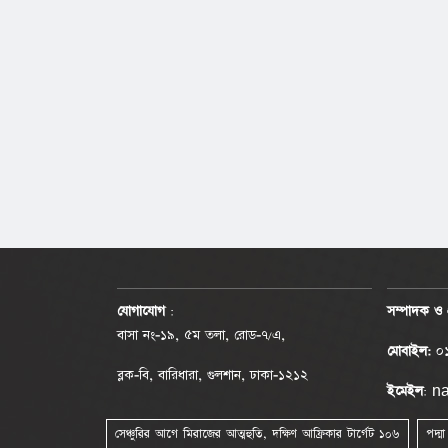
যোগাযোগ
:
সম্পাদক ও 
বাসা নং-১৯, ৫ম তলা, রোড-৭/এ,
মোবাইল:
০১
ব্লক-বি, বারিধারা, গুলশান, ঢাকা-১২১২
ইমেইল
: 
সেঞ্চুরির আগে মিরাজের আত্মহুতি, দক্ষিণ আফ্রিকার টার্গেট ১০৬
পদ্ম