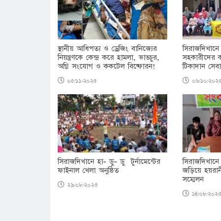
স্থানীয় আধিপত্য ও ড্রেজিং বানিজ্যের
সিরাজদিখানে ৬
নিয়ন্ত্রণকে কেন্দ্র করে হামলা, ভাঙচুর,
সহকারীদের কর
অগ্নি সংযোগ ও ককটেল বিষ্ফোরন!
টিকাদান সেবা
০৫/১১/২০২৫
০৬/১০/২০২
সিরাজদিখানে হা- ডু- ডু টুর্নামেন্টের
সিরাজদিখানে
ফাইনাল খেলা অনুষ্ঠিত
জড়িয়ে হয়রা
সম্মেলন
২৯/০৮/২০২৫
১৪/০৮/২০২