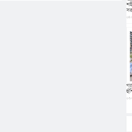
শহ
সর
০৪/
গ্
হু
০৩/