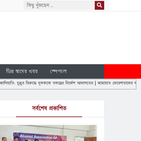
ভিন্ন স্বাদের খবর
স্পেশাল
র বিরুদ্ধে দুদককে তদন্তের নির্দেশ আদালতের
|
জামায়াত ফেরেশতাদের দল নয়, আমরাও মানু
সর্বশেষ প্রকাশিত