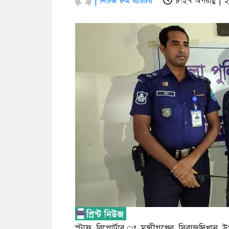
| নিউজ রুম এডিটর
৮:২৭ অপরাহ্ণ |
স্টাফ রিপোর্টার,ঃ মুন্সীগঞ্জের সিরাজদিখান উপ