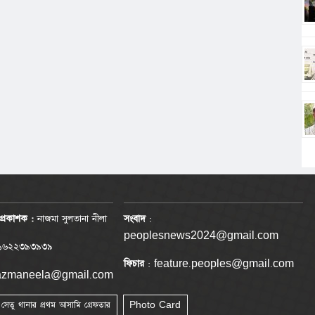
প্রকাশক :
নাজমা সুলতানা নীলা
সংবাদ
:
peoplesnews2024@gmail.com
৬২২৩৯৩৯৩৯
ফিচার
: feature.peoples@gmail.com
nazmaneela@gmail.com
া সেতু থানার প্রথম আসামি গ্রেফতার
Photo Card