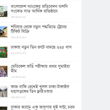
বাংলাদেশ ব্যাংকের প্রতিবেদন অশনি
সংকেত সাত আর্থিক প্রতিষ্ঠানে
২৪/০৪/২০২২
শনিবার থেকে নতুন পদ্ধতিতে ট্রেনের
টিকিট বিক্রি
২৫/০৩/২০২২
ঢাকায় নতুন তিন রুটে নামছে ২২৫ বাস
২২/০৩/২০২২
মেডিকেল ভর্তি পরীক্ষায় প্রথম সুমাইয়া
মীম
০৫/০৪/২০২২
কাজ বাকি রেখেই খুলল ঢাকা-টাঙ্গাইল
মহাসড়কের তিন ফ্লাইওভার
২৫/০৪/২০২২
ঢাকার জ্যামে এক জায়গায় দুই ঘণ্টা, চরম