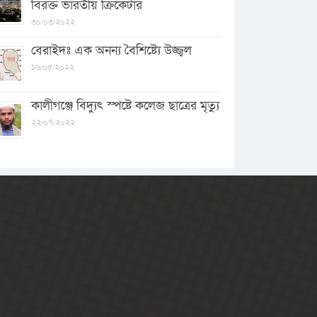
বিরক্ত ভারতীয় ক্রিকেটার
৩০/০৩/২০২২
বেরাইদঃ এক অনন্য বৈশিষ্ট্যে উজ্জ্বল
১৬/০৫/২০২২
কালীগঞ্জে বিদ্যুৎ স্পষ্টে কলেজ ছাত্রের মৃত্যু
২২/০৭/২০২২