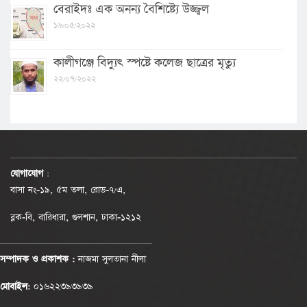
বেরাইদঃ এক অনন্য বৈশিষ্ট্যে উজ্জ্বল
১৬/০৫/২০২২
কালীগঞ্জে বিদ্যুৎ স্পষ্টে কলেজ ছাত্রের মৃত্যু
২২/০৭/২০২২
যোগাযোগ
:
বাসা নং-১৯, ৫ম তলা, রোড-৭/এ,
ব্লক-বি, বারিধারা, গুলশান, ঢাকা-১২১২
সম্পাদক ও প্রকাশক :
নাজমা সুলতানা নীলা
মোবাইল:
০১৬২২৩৯৩৯৩৯