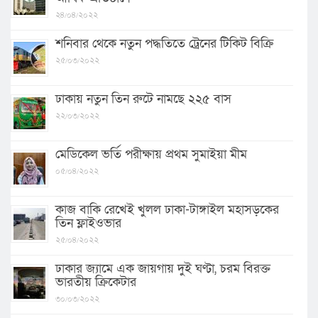
২৪/০৪/২০২২
শনিবার থেকে নতুন পদ্ধতিতে ট্রেনের টিকিট বিক্রি
২৫/০৩/২০২২
ঢাকায় নতুন তিন রুটে নামছে ২২৫ বাস
২২/০৩/২০২২
মেডিকেল ভর্তি পরীক্ষায় প্রথম সুমাইয়া মীম
০৫/০৪/২০২২
কাজ বাকি রেখেই খুলল ঢাকা-টাঙ্গাইল মহাসড়কের
তিন ফ্লাইওভার
২৫/০৪/২০২২
ঢাকার জ্যামে এক জায়গায় দুই ঘণ্টা, চরম বিরক্ত
ভারতীয় ক্রিকেটার
৩০/০৩/২০২২