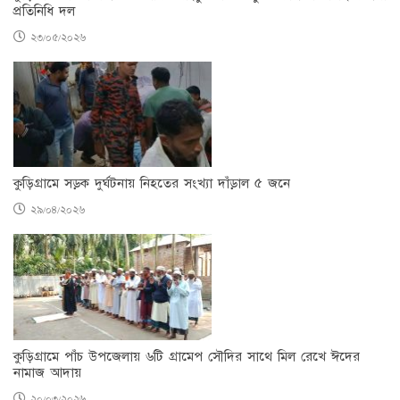
প্রতিনিধি দল
২৩/০৫/২০২৬
কুড়িগ্রামে সড়ক দুর্ঘটনায় নিহতের সংখ্যা দাঁড়াল ৫ জনে
২৯/০৪/২০২৬
কুড়িগ্রামে পাঁচ উপজেলায় ৬টি গ্রামেপ সৌদির সাথে মিল রেখে ঈদের
নামাজ আদায়
২০/০৩/২০২৬