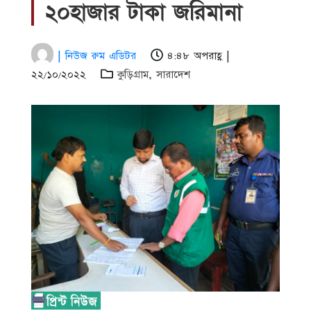
২০হাজার টাকা জরিমানা
| নিউজ রুম এডিটর
৪:৪৮ অপরাহ্ণ |
২২/১০/২০২২
কুড়িগ্রাম
,
সারাদেশ