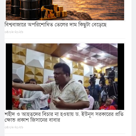
বিশ্ববাজারে অপরিশোধিত তেলের দাম কিছুটা বেড়েছে
০৪/০৮/২০২৬
শহীদ ও আহতদের বিচার না হওয়ায় ড. ইউনূস সরকারের প্রতি
ক্ষোভ প্রকাশ জিসানের বাবার
০৪/০৮/২০২৬