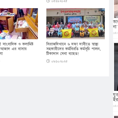
০৫/১১/২০২৫
ভা
না
০৪/
রবাসী সাংবাদিক ও কলামিষ্ট
সিরাজদিখানে ৬ দফা দাবীতে স্বাস্থ্য
 আজাদ এর বাসায়
সহকারীদের কর্মবিরতি কর্মসূচি পালন,
মলা
টিকাদান সেবা ব্যাহত!
৫
০৬/১০/২০২৫
যু
ইর
০৪/