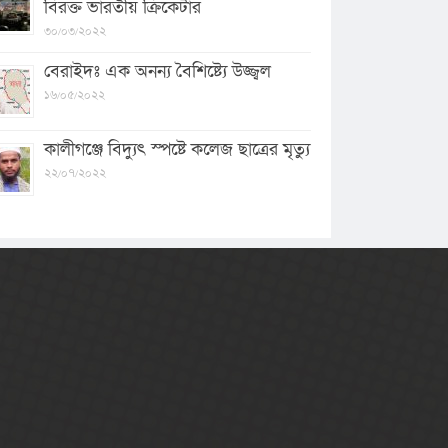
বিরক্ত ভারতীয় ক্রিকেটার
৩০/০৩/২০২২
বেরাইদঃ এক অনন্য বৈশিষ্ট্যে উজ্জ্বল
১৬/০৫/২০২২
কালীগঞ্জে বিদ্যুৎ স্পষ্টে কলেজ ছাত্রের মৃত্যু
২২/০৭/২০২২