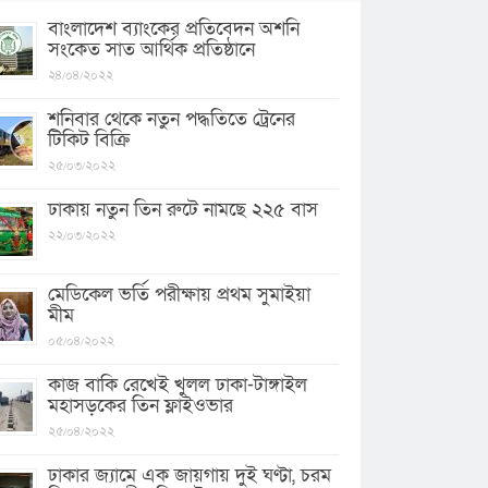
বাংলাদেশ ব্যাংকের প্রতিবেদন অশনি
সংকেত সাত আর্থিক প্রতিষ্ঠানে
২৪/০৪/২০২২
শনিবার থেকে নতুন পদ্ধতিতে ট্রেনের
টিকিট বিক্রি
২৫/০৩/২০২২
ঢাকায় নতুন তিন রুটে নামছে ২২৫ বাস
২২/০৩/২০২২
মেডিকেল ভর্তি পরীক্ষায় প্রথম সুমাইয়া
মীম
০৫/০৪/২০২২
কাজ বাকি রেখেই খুলল ঢাকা-টাঙ্গাইল
মহাসড়কের তিন ফ্লাইওভার
২৫/০৪/২০২২
ঢাকার জ্যামে এক জায়গায় দুই ঘণ্টা, চরম