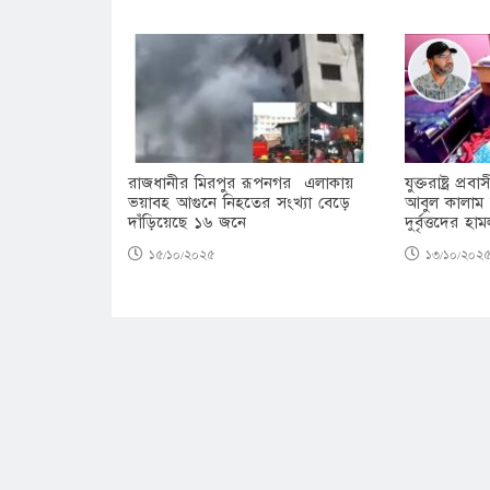
রাজধানীর মিরপুর রূপনগর এলাকায়
যুক্তরাষ্ট্র প্
ভয়াবহ আগুনে নিহতের সংখ্যা বেড়ে
আবুল কালাম
দাঁড়িয়েছে ১৬ জনে
দুর্বৃত্তদের হা
১৫/১০/২০২৫
১৩/১০/২০২