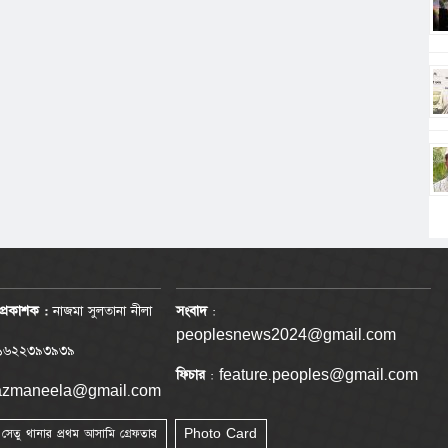
প্রকাশক :
নাজমা সুলতানা নীলা
সংবাদ
:
peoplesnews2024@gmail.com
৬২২৩৯৩৯৩৯
ফিচার
: feature.peoples@gmail.com
nazmaneela@gmail.com
া সেতু থানার প্রথম আসামি গ্রেফতার
Photo Card