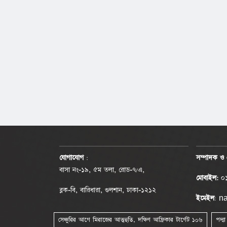
যোগাযোগ
:
সম্পাদক ও 
বাসা নং-১৯, ৫ম তলা, রোড-৭/এ,
মোবাইল:
০১
ব্লক-বি, বারিধারা, গুলশান, ঢাকা-১২১২
ইমেইল
: 
সেঞ্চুরির আগে মিরাজের আত্মহুতি, দক্ষিণ আফ্রিকার টার্গেট ১০৬
পদ্ম