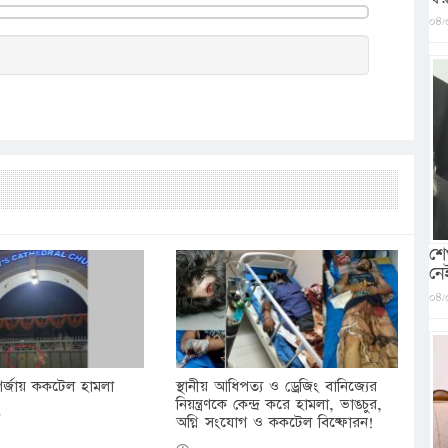
০৪/
শে
নে
০৪/
ির্জায় ককটেল হামলা
স্থানীয় আধিপত্য ও ড্রেজিং বানিজ্যের
নিয়ন্ত্রণকে কেন্দ্র করে হামলা, ভাঙচুর,
৫
অগ্নি সংযোগ ও ককটেল বিষ্ফোরন!