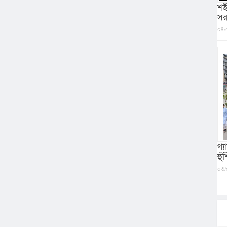
শহ
সর
০৪/
গ্
হু
০৩/