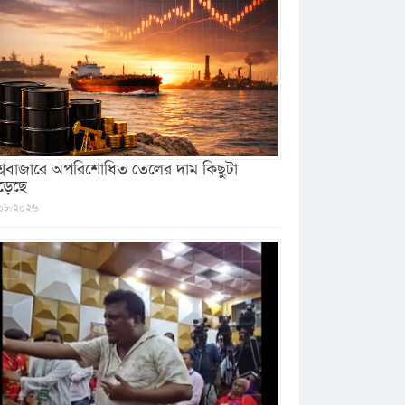
শ্ববাজারে অপরিশোধিত তেলের দাম কিছুটা
ড়েছে
০৮/২০২৬