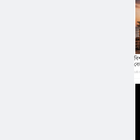
বি
বে
০৪/