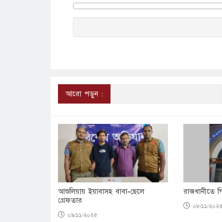
আরো পড়ুন :
আশুলিয়ায় ইয়াবাসহ বাবা-ছেলে
রাজধানীতে গ
গ্রেফতার
০৮/১১/২০২
০৯/১১/২০২৫