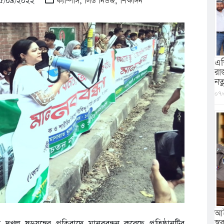
 ২৫/০৯/২০২২
ক্যাম্পাস
,
লিড নিউজ
,
শিক্ষাঙ্গন
এশ
রা
নত
০৭/
আই
স্বরা
খল ষড়যন্ত্রের প্রতিবাদে মানববন্ধন করেছে প্রতিষ্ঠানটির