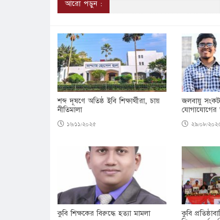
আরো পড়ুন :
শব্দ দূষণে অতিষ্ঠ ইবি শিক্ষার্থীরা, চায়
জলবায়ু সংক
নীতিমালা
যোগাযোগের ভ
১৬/১১/২০২৫
২৯/০৮/২০২
কুবি শিক্ষকের বিরুদ্ধে হত্যা মামলা
কুবি প্রতিষ্ঠাব