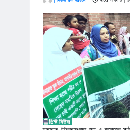
| নিউজ রুম এডিটর
৭:০১ অপরাহ্ণ |
মানারাত ইন্টারন্যাশনাল স্কুল ও কলেজের মাঠ দ