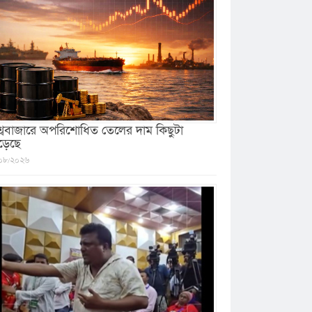
শ্ববাজারে অপরিশোধিত তেলের দাম কিছুটা
ড়েছে
০৮/২০২৬