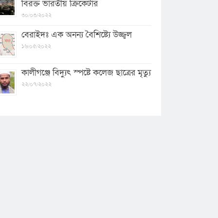
বিরক্ত ভারতীয় ক্রিকেটার
৩০/০৩/২০২২
বেরাইদঃ এক অনন্য বৈশিষ্ট্যে উজ্জ্বল
১৬/০৫/২০২২
কালীগঞ্জে বিদ্যুৎ স্পষ্টে কলেজ ছাত্রের মৃত্যু
২২/০৭/২০২২