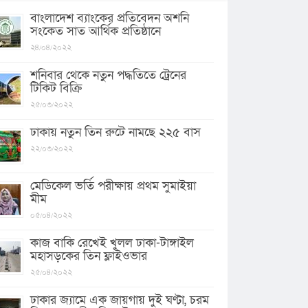
বাংলাদেশ ব্যাংকের প্রতিবেদন অশনি
সংকেত সাত আর্থিক প্রতিষ্ঠানে
২৪/০৪/২০২২
শনিবার থেকে নতুন পদ্ধতিতে ট্রেনের
টিকিট বিক্রি
২৫/০৩/২০২২
ঢাকায় নতুন তিন রুটে নামছে ২২৫ বাস
২২/০৩/২০২২
মেডিকেল ভর্তি পরীক্ষায় প্রথম সুমাইয়া
মীম
০৫/০৪/২০২২
কাজ বাকি রেখেই খুলল ঢাকা-টাঙ্গাইল
মহাসড়কের তিন ফ্লাইওভার
২৫/০৪/২০২২
ঢাকার জ্যামে এক জায়গায় দুই ঘণ্টা, চরম