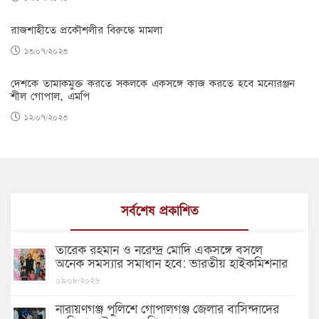
রাজশাহীতে প্রকৌশলীর বিরুদ্ধে মামলা
১৩/০৭/২০২৩
দেশকে তামাকমুক্ত করতে সকলকে একসঙ্গে কাজ করতে হবে মনোরঞ্জন
শীল গোপাল, এমপি
১২/০৭/২০২৩
সর্বশেষ প্রকাশিত
তারেক রহমান ও নরেন্দ্র মোদি একসঙ্গে বসলে
অনেক সমস্যার সমাধান হবে: ভারতীয় হাইকমিশনার
০৯/০৮/২০২৬
নারায়ণগঞ্জ পুলিশে গোপালগঞ্জ জেলার বাসিন্দাদের