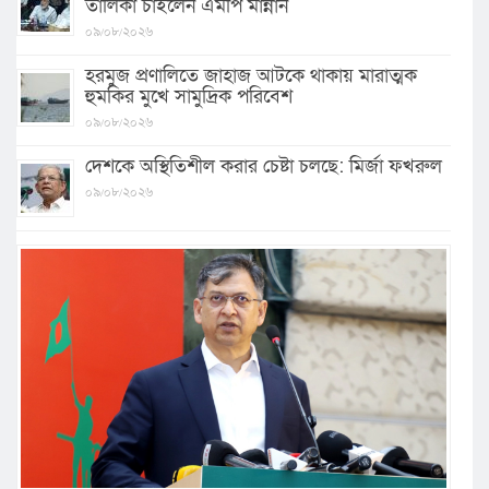
তালিকা চাইলেন এমপি মান্নান
০৯/০৮/২০২৬
হরমুজ প্রণালিতে জাহাজ আটকে থাকায় মারাত্মক
হুমকির মুখে সামুদ্রিক পরিবেশ
০৯/০৮/২০২৬
দেশকে অস্থিতিশীল করার চেষ্টা চলছে: মির্জা ফখরুল
০৯/০৮/২০২৬