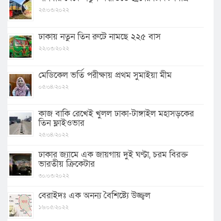
২৫/০৩/২০২২
ঢাকায় নতুন তিন রুটে নামছে ২২৫ বাস
২২/০৩/২০২২
মেডিকেল ভর্তি পরীক্ষায় প্রথম সুমাইয়া মীম
০৫/০৪/২০২২
কাজ বাকি রেখেই খুলল ঢাকা-টাঙ্গাইল মহাসড়কের
তিন ফ্লাইওভার
২৫/০৪/২০২২
ঢাকার জ্যামে এক জায়গায় দুই ঘণ্টা, চরম বিরক্ত
ভারতীয় ক্রিকেটার
৩০/০৩/২০২২
বেরাইদঃ এক অনন্য বৈশিষ্ট্যে উজ্জ্বল
১৬/০৫/২০২২