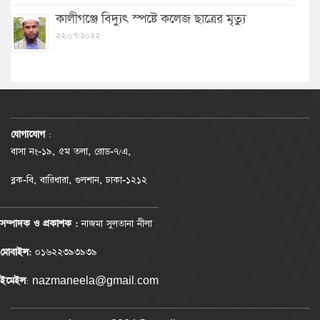
কালীগঞ্জে বিদ্যুৎ স্পষ্টে কলেজ ছাত্রের মৃত্যু
২২/০৭/২০২২
যোগাযোগ
:
বাসা নং-১৯, ৫ম তলা, রোড-৭/এ,
ব্লক-বি, বারিধারা, গুলশান, ঢাকা-১২১২
সম্পাদক ও প্রকাশক :
নাজমা সুলতানা নীলা
মোবাইল:
০১৬২২৩৯৩৯৩৯
ইমেইল
: nazmaneela@gmail.com