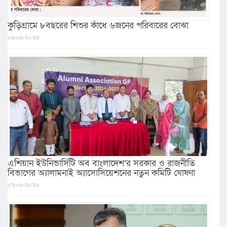
কুড়িগ্রামে ৮বছরের শিশুর কাঁধে ৬জনের পরিবারের বোঝা
০৮/০৮/২০২৬
এশিয়ান ইউনিভার্সিটি অব বাংলাদেশ’র সরকার ও রাজনীতি
বিভাগের অ্যালামনাই অ্যাসোসিয়েশনের নতুন কমিটি ঘোষণা
০৭/০৮/২০২৬