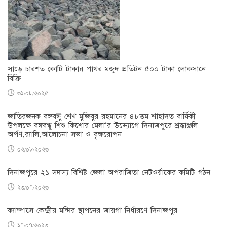
সাড়ে চারশত কোটি টাকার পাথর মজুদ প্রতিটন ৫০০ টাকা লোকসানে
বিক্রি
৩১/০৮/২০২৫
জাতিরজনক বঙ্গবন্ধু শেখ মুজিবুর রহমানের ৪৮তম শাহাদত বার্ষিকী
উপলক্ষে বঙ্গবন্ধু শিশু কিশোর মেলা‘র উদ্দ্যোগে দিনাজপুরে শ্রদ্ধাঞ্জলি
অর্পণ,র‌্যালি,আলোচনা সভা ও বৃক্ষরোপন
০২/০৮/২০২৩
দিনাজপুরে ২১ সদস্য বিশিষ্ট জেলা অপরাজিতা নেটওর্য়াকের কমিটি গঠন
২৩/০৭/২০২৩
ক্যাম্পাসে কেন্দ্রীয় মন্দির স্থাপনের জায়গা নির্ধারণে দিনাজপুর
১৭/০৭/২০২৩