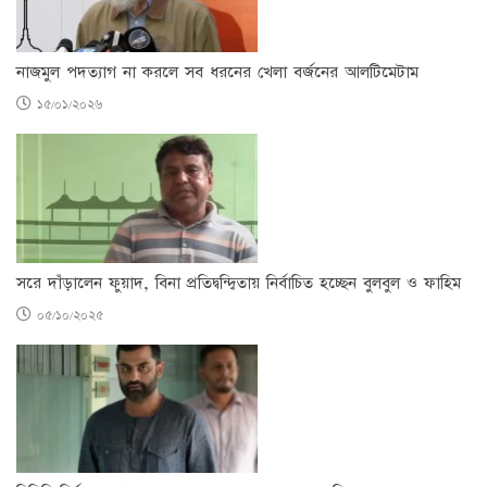
নাজমুল পদত্যাগ না করলে সব ধরনের খেলা বর্জনের আলটিমেটাম
১৫/০১/২০২৬
সরে দাঁড়ালেন ফুয়াদ, বিনা প্রতিদ্বন্দ্বিতায় নির্বাচিত হচ্ছেন বুলবুল ও ফাহিম
০৫/১০/২০২৫