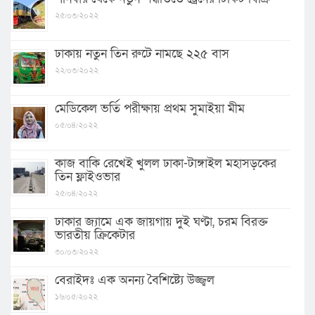
২৫/০৩/২০২২
ঢাকায় নতুন তিন রুটে নামছে ২২৫ বাস
২২/০৩/২০২২
মেডিকেল ভর্তি পরীক্ষায় প্রথম সুমাইয়া মীম
০৫/০৪/২০২২
কাজ বাকি রেখেই খুলল ঢাকা-টাঙ্গাইল মহাসড়কের
তিন ফ্লাইওভার
২৫/০৪/২০২২
ঢাকার জ্যামে এক জায়গায় দুই ঘণ্টা, চরম বিরক্ত
ভারতীয় ক্রিকেটার
৩০/০৩/২০২২
বেরাইদঃ এক অনন্য বৈশিষ্ট্যে উজ্জ্বল
১৬/০৫/২০২২