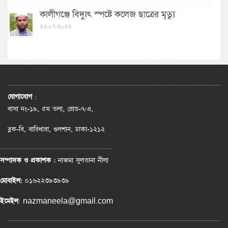
কালীগঞ্জে বিদ্যুৎ স্পষ্টে কলেজ ছাত্রের মৃত্যু
২২/০৭/২০২২
যোগাযোগ
:
বাসা নং-১৯, ৫ম তলা, রোড-৭/এ,
ব্লক-বি, বারিধারা, গুলশান, ঢাকা-১২১২
সম্পাদক ও প্রকাশক :
নাজমা সুলতানা নীলা
মোবাইল:
০১৬২২৩৯৩৯৩৯
ইমেইল
: nazmaneela@gmail.com