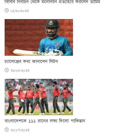
বিসিবি নির্বাচন থেকে মনোনয়ন প্রত্যাহার করলেন তামিম
০১/১০/২০২৫
চ্যালেঞ্জের কথা জানালেন লিটন
২৮/০৮/২০২৫
বাংলাদেশকে ১১১ রানের লক্ষ্য দিলো পাকিস্তান
২০/০৭/২০২৫