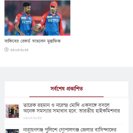
সাকিবের রেকর্ড ভাঙলেন মুস্তাফিজ
২৫/০৫/২০২৫
সর্বশেষ প্রকাশিত
তারেক রহমান ও নরেন্দ্র মোদি একসঙ্গে বসলে
অনেক সমস্যার সমাধান হবে: ভারতীয় হাইকমিশনার
০৯/০৮/২০২৬
নারায়ণগঞ্জ পুলিশে গোপালগঞ্জ জেলার বাসিন্দাদের