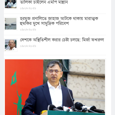
তালিকা চাইলেন এমপি মান্নান
০৯/০৮/২০২৬
হরমুজ প্রণালিতে জাহাজ আটকে থাকায় মারাত্মক
হুমকির মুখে সামুদ্রিক পরিবেশ
০৯/০৮/২০২৬
দেশকে অস্থিতিশীল করার চেষ্টা চলছে: মির্জা ফখরুল
০৯/০৮/২০২৬