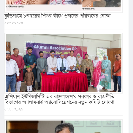
কুড়িগ্রামে ৮বছরের শিশুর কাঁধে ৬জনের পরিবারের বোঝা
০৮/০৮/২০২৬
এশিয়ান ইউনিভার্সিটি অব বাংলাদেশ’র সরকার ও রাজনীতি
বিভাগের অ্যালামনাই অ্যাসোসিয়েশনের নতুন কমিটি ঘোষণা
০৭/০৮/২০২৬